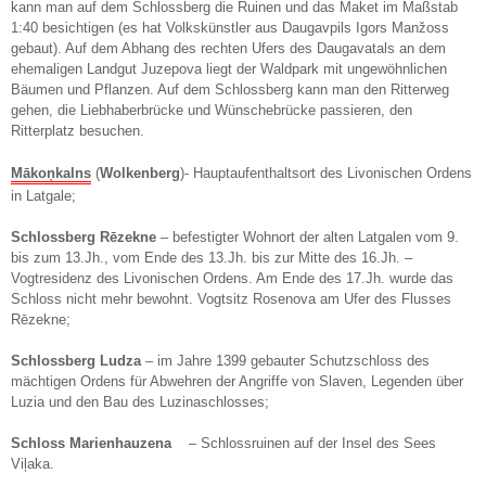
kann man auf dem Schlossberg die Ruinen und das Maket im Maßstab
1:40 besichtigen (es hat Volkskünstler aus Daugavpils Igors Manžoss
gebaut). Auf dem Abhang des rechten Ufers des Daugavatals an dem
ehemaligen Landgut Juzepova liegt der Waldpark mit ungewöhnlichen
Bäumen und Pflanzen. Auf dem Schlossberg kann man den Ritterweg
gehen, die Liebhaberbrücke und Wünschebrücke passieren, den
Ritterplatz besuchen.
Mākoņkalns
(
Wolkenberg
)- Hauptaufenthaltsort des Livonischen Ordens
in Latgale;
Schlossberg
Rēzekne
– befestigter Wohnort der alten Latgalen vom 9.
bis zum 13.Jh., vom Ende des 13.Jh. bis zur Mitte des 16.Jh. –
Vogtresidenz des Livonischen Ordens. Am Ende des 17.Jh. wurde das
Schloss nicht mehr bewohnt. Vogtsitz Rosenova am Ufer des Flusses
Rēzekne;
Schlossberg
Ludza
– im Jahre 1399 gebauter Schutzschloss des
mächtigen Ordens für Abwehren der Angriffe von Slaven, Legenden über
Luzia und den Bau des Luzinaschlosses;
Schloss
Marienhauzena
– Schlossruinen auf der Insel des Sees
Viļaka.