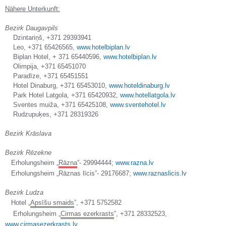
Nähere Unterkunft:
Bezirk
Daugavpils
Dzintariņš, +
371 29393941
Leo, +
371 65426565
,
www.hotelbiplan.lv
Biplan Hotel, +
371 65440596
,
www.hotelbiplan.lv
Olimpija, +
371 65451070
Paradīze, +
371 65451551
Hotel Dinaburg, +
371 65453010
,
www.hoteldinaburg.lv
Park Hotel Latgola, +
371 65420932
,
www.hotellatgola.lv
Sventes muiža, +
371 65425108
,
www.sventehotel.lv
Rudzupuķes, +
371 28319326
Bezirk
Krāslava
Bezirk
Rēzekne
Erholungsheim „
Rāzna
”-
29994444
;
www.razna.lv
Erholungsheim „Rāznas līcis”-
29176687
;
www.raznaslicis.lv
Bezirk
Ludza
Hotel „
Apsīšu smaids
”, +
371 5752582
Erholungsheim „
Cirmas ezerkrasts
”, +
371 28332523
,
www.cirmasezerkrasts.lv