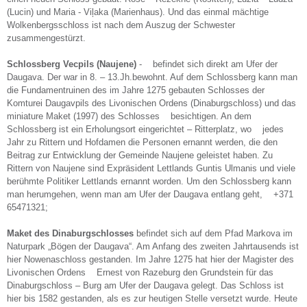
(Lucin) und Maria - Viļaka (Marienhaus). Und das einmal mächtige
Wolkenbergsschloss ist nach dem Auszug der Schwester
zusammengestürzt.
Schlossberg
Vecpils (Naujene)
- befindet sich direkt am Ufer der
Daugava. Der war in 8. – 13.Jh.bewohnt. Auf dem Schlossberg kann man
die Fundamentruinen des im Jahre 1275 gebauten Schlosses der
Komturei Daugavpils des Livonischen Ordens (Dinaburgschloss) und das
miniature Maket (1997) des Schlosses
besichtigen. An dem
Schlossberg ist ein Erholungsort eingerichtet – Ritterplatz, wo
jedes
Jahr zu Rittern und Hofdamen die Personen ernannt werden, die den
Beitrag zur Entwicklung der Gemeinde Naujene geleistet haben. Zu
Rittern von Naujene sind Expräsident Lettlands Guntis Ulmanis und viele
berühmte Politiker Lettlands ernannt worden. Um den Schlossberg kann
man herumgehen, wenn man am Ufer der Daugava entlang geht,
+
371
65471321
;
Maket des
Dinaburgschlosses
befindet sich auf dem Pfad Markova im
Naturpark „Bögen der Daugava“. Am Anfang des zweiten Jahrtausends ist
hier Nowenaschloss gestanden. Im Jahre 1275 hat hier der Magister des
Livonischen Ordens
Ernest von Razeburg den Grundstein für das
Dinaburgschloss – Burg am Ufer der Daugava gelegt. Das Schloss ist
hier bis 1582 gestanden, als es zur heutigen Stelle versetzt wurde. Heute