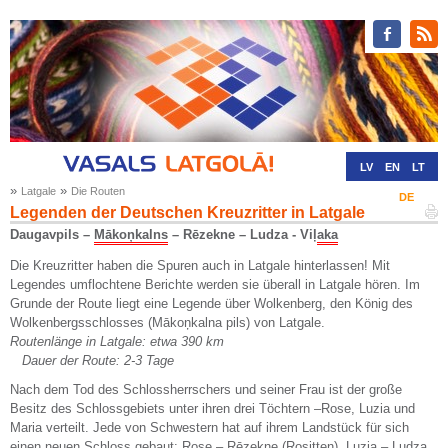
LV
EN
LT
»
»
Latgale
Die Routen
RU
DE
Legenden der Deutschen Kreuzritter in Latgale
Daugavpils –
Mākoņkalns
– Rēzekne – Ludza - Viļ
aka
Die Kreuzritter haben die Spuren auch in Latgale hinterlassen! Mit
Legendes umflochtene Berichte werden sie überall in Latgale hören. Im
Grunde der Route liegt eine Legende über Wolkenberg, den König des
Wolkenbergsschlosses (Mākoņkalna pils) von Latgale.
Routenlänge in Latgale: etwa 390 km
Dauer der Route: 2-3 Tage
Nach dem Tod des Schlossherrschers und seiner Frau ist der große
Besitz des Schlossgebiets unter ihren drei Töchtern –Rose, Luzia und
Maria verteilt. Jede von Schwestern hat auf ihrem Landstück für sich
einen neuen Schloss gebaut: Rose – Rēzekne (Rositten), Luzia – Ludza