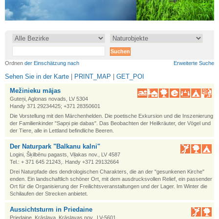
•
•
Ordnen
der Einschätzung nach
Erweiterte Suche
Sehen Sie in der Karte
|
PRINT_MAP
|
GET_POI
Mežinieku mājas
Guteņi, Aglonas novads, LV 5304
Handy 371 29234425; +371 28350601
Die Vorstellung mit den Märchenhelden. Die poetische Exkursion und die Inszenierung
der Familienkinder "Sapņi pie dabas". Das Beobachten der Heilkräuter, der Vögel und
der Tiere, alle in Lettland befindliche Beeren.
Der Naturpark "Balkanu kalni"
Logini, Šķilbēnu pagasts, Viļakas nov., LV 4587
Tel.: + 371 645 21243,. Handy +371 29132664
Drei Naturpfade des dendrologischen Charakters, die an der "gesunkenen Kirche"
enden. Ein landschaftlich schöner Ort, mit dem ausdrucksvollen Relief, ein passender
Ort für die Organisierung der Freilichtsveranstaltungen und der Lager. Im Winter die
Schilaufen der Strecken anbietet.
Aussichtsturm in Priedaine
Priedaine, Krāslava, Krāslavas nov., LV-5601