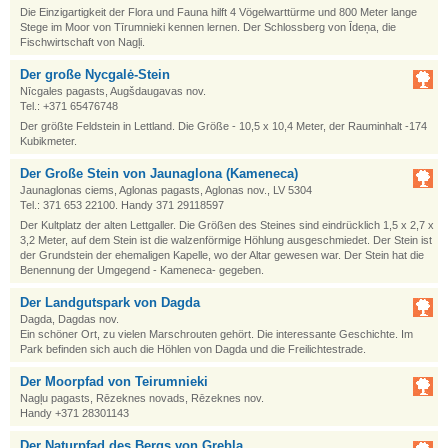
Die Einzigartigkeit der Flora und Fauna hilft 4 Vögelwarttürme und 800 Meter lange
Stege im Moor von Tīrumnieki kennen lernen. Der Schlossberg von Īdeņa, die
Fischwirtschaft von Nagļi.
Der große Nycgalė-Stein
Nīcgales pagasts, Augšdaugavas nov.
Tel.: +371 65476748
Der größte Feldstein in Lettland. Die Größe - 10,5 x 10,4 Meter, der Rauminhalt -174
Kubikmeter.
Der Große Stein von Jaunaglona (Kameneca)
Jaunaglonas ciems, Aglonas pagasts, Aglonas nov., LV 5304
Tel.: 371 653 22100. Handy 371 29118597
Der Kultplatz der alten Lettgaller. Die Größen des Steines sind eindrücklich 1,5 x 2,7 x
3,2 Meter, auf dem Stein ist die walzenförmige Höhlung ausgeschmiedet. Der Stein ist
der Grundstein der ehemaligen Kapelle, wo der Altar gewesen war. Der Stein hat die
Benennung der Umgegend - Kameneca- gegeben.
Der Landgutspark von Dagda
Dagda, Dagdas nov.
Ein schöner Ort, zu vielen Marschrouten gehört. Die interessante Geschichte. Im
Park befinden sich auch die Höhlen von Dagda und die Freilichtestrade.
Der Moorpfad von Teirumnieki
Nagļu pagasts, Rēzeknes novads, Rēzeknes nov.
Handy +371 28301143
Der Naturpfad des Bergs von Grebla