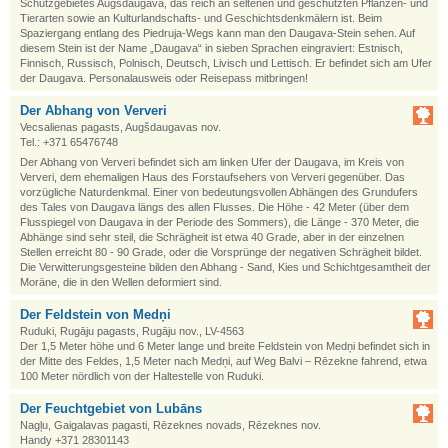
Schutzgebietes Augšdaugava, das reich an seltenen und geschützten Pflanzen- und
Tierarten sowie an Kulturlandschafts- und Geschichtsdenkmälern ist. Beim
Spaziergang entlang des Piedruja-Wegs kann man den Daugava-Stein sehen. Auf
diesem Stein ist der Name „Daugava“ in sieben Sprachen eingraviert: Estnisch,
Finnisch, Russisch, Polnisch, Deutsch, Livisch und Lettisch. Er befindet sich am Ufer
der Daugava. Personalausweis oder Reisepass mitbringen!
Der Abhang von Ververi
Vecsalienas pagasts, Augšdaugavas nov.
Tel.: +371 65476748
Der Abhang von Ververi befindet sich am linken Ufer der Daugava, im Kreis von
Ververi, dem ehemaligen Haus des Forstaufsehers von Ververi gegenüber. Das
vorzügliche Naturdenkmal. Einer von bedeutungsvollen Abhängen des Grundufers
des Tales von Daugava längs des allen Flusses. Die Höhe - 42 Meter (über dem
Flusspiegel von Daugava in der Periode des Sommers), die Länge - 370 Meter, die
Abhänge sind sehr steil, die Schrägheit ist etwa 40 Grade, aber in der einzelnen
Stellen erreicht 80 - 90 Grade, oder die Vorsprünge der negativen Schrägheit bildet.
Die Verwitterungsgesteine bilden den Abhang - Sand, Kies und Schichtgesamtheit der
Moräne, die in den Wellen deformiert sind.
Der Feldstein von Medņi
Ruduki, Rugāju pagasts, Rugāju nov., LV-4563
Der 1,5 Meter höhe und 6 Meter lange und breite Feldstein von Medņi befindet sich in
der Mitte des Feldes, 1,5 Meter nach Medņi, auf Weg Balvi – Rēzekne fahrend, etwa
100 Meter nördlich von der Haltestelle von Ruduki.
Der Feuchtgebiet von Lubāns
Nagļu, Gaigalavas pagasti, Rēzeknes novads, Rēzeknes nov.
Handy +371 28301143