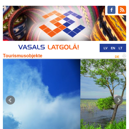
LV
EN
LT
Tourismusobjekte
RU
DE