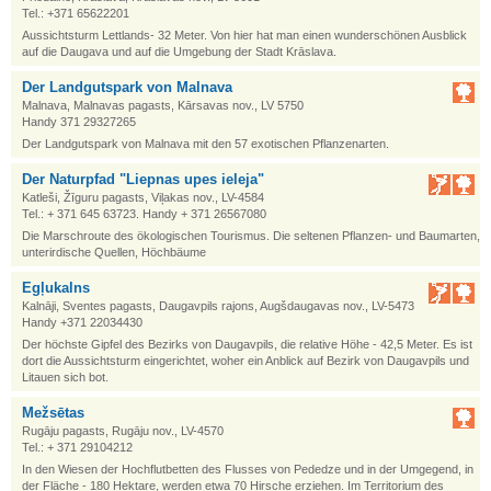
Tel.: +371 65622201
Aussichtsturm Lettlands- 32 Meter. Von hier hat man einen wunderschönen Ausblick
auf die Daugava und auf die Umgebung der Stadt Krāslava.
Der Landgutspark von Malnava
Malnava, Malnavas pagasts, Kārsavas nov., LV 5750
Handy 371 29327265
Der Landgutspark von Malnava mit den 57 exotischen Pflanzenarten.
Der Naturpfad "Liepnas upes ieleja"
Katleši, Žīguru pagasts, Viļakas nov., LV-4584
Tel.: + 371 645 63723. Handy + 371 26567080
Die Marschroute des ökologischen Tourismus. Die seltenen Pflanzen- und Baumarten,
unterirdische Quellen, Höchbäume
Egļukalns
Kalnāji, Sventes pagasts, Daugavpils rajons, Augšdaugavas nov., LV-5473
Handy +371 22034430
Der höchste Gipfel des Bezirks von Daugavpils, die relative Höhe - 42,5 Meter. Es ist
dort die Aussichtsturm eingerichtet, woher ein Anblick auf Bezirk von Daugavpils und
Litauen sich bot.
Mežsētas
Rugāju pagasts, Rugāju nov., LV-4570
Tel.: + 371 29104212
In den Wiesen der Hochflutbetten des Flusses von Pededze und in der Umgegend, in
der Fläche - 180 Hektare, werden etwa 70 Hirsche erziehen. Im Territorium des