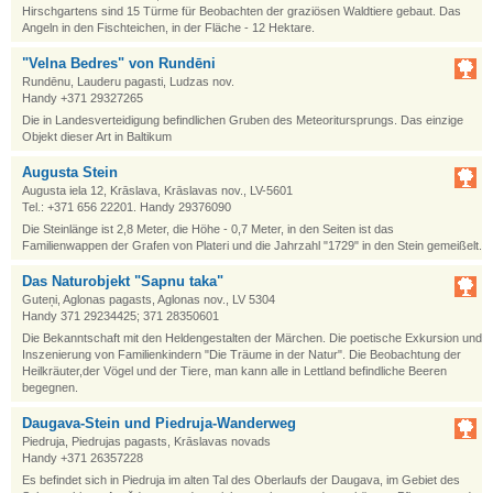
Hirschgartens sind 15 Türme für Beobachten der graziösen Waldtiere gebaut. Das
Angeln in den Fischteichen, in der Fläche - 12 Hektare.
"Velna Bedres" von Rundēni
Rundēnu, Lauderu pagasti, Ludzas nov.
Handy +371 29327265
Die in Landesverteidigung befindlichen Gruben des Meteoritursprungs. Das einzige
Objekt dieser Art in Baltikum
Augusta Stein
Augusta iela 12, Krāslava, Krāslavas nov., LV-5601
Tel.: +371 656 22201. Handy 29376090
Die Steinlänge ist 2,8 Meter, die Höhe - 0,7 Meter, in den Seiten ist das
Familienwappen der Grafen von Plateri und die Jahrzahl "1729" in den Stein gemeißelt.
Das Naturobjekt "Sapnu taka"
Guteņi, Aglonas pagasts, Aglonas nov., LV 5304
Handy 371 29234425; 371 28350601
Die Bekanntschaft mit den Heldengestalten der Märchen. Die poetische Exkursion und
Inszenierung von Familienkindern "Die Träume in der Natur". Die Beobachtung der
Heilkräuter,der Vögel und der Tiere, man kann alle in Lettland befindliche Beeren
begegnen.
Daugava-Stein und Piedruja-Wanderweg
Piedruja, Piedrujas pagasts, Krāslavas novads
Handy +371 26357228
Es befindet sich in Piedruja im alten Tal des Oberlaufs der Daugava, im Gebiet des