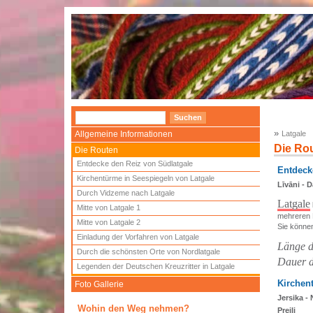
»
Allgemeine Informationen
Latgale
Die Ro
Die Routen
Entdecke den Reiz von Südlatgale
Entdeck
Kirchentürme in Seespiegeln von Latgale
Līvāni - 
Durch Vidzeme nach Latgale
Latgale
Mitte von Latgale 1
mehreren 
Mitte von Latgale 2
Sie könne
Einladung der Vorfahren von Latgale
Länge d
Durch die schönsten Orte von Nordlatgale
Dauer d
Legenden der Deutschen Kreuzritter in Latgale
Kirchen
Foto Gallerie
Jersika -
Wohin den Weg nehmen?
Preiļi