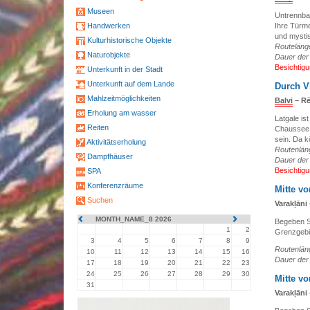
Museen
Untrennbar
Handwerken
Ihre Türme
und mystis
Kulturhistorische Objekte
Routeläng
Naturobjekte
Dauer der
Besichtig
Unterkunft in der Stadt
Unterkunft auf dem Lande
Durch V
Mahlzeitmöglichkeiten
Balvi
– Rē
Erholung am wasser
Latgale is
Reiten
Chaussee, 
sein. Da k
Aktivitätserholung
Routenläng
Dampfhäuser
Dauer der
Besichtig
SPA
Konferenzräume
Mitte vo
Suchen
Varakļāni
MONTH_NAME_8 2026
Begeben Si
1
2
Grenzgebi
3
4
5
6
7
8
9
Routenläng
10
11
12
13
14
15
16
Dauer der
17
18
19
20
21
22
23
24
25
26
27
28
29
30
Mitte vo
31
Varakļāni