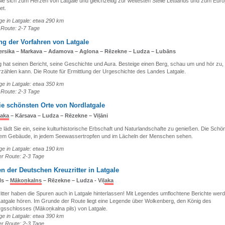
e sich zum Herzen von Latgale und gleichzeitig zur weitesten Stelle Lettlands und zum Eur
et.
e in Latgale: etwa 290 km
 Route: 2-7 Tage
ng der Vorfahren von Latgale
ersika – Markava – Adamova – Aglona – Rēzekne – Ludza – Lubāns
 hat seinen Bericht, seine Geschichte und Aura. Besteige einen Berg, schau um und hör zu,
rzählen kann. Die Route für Ermittlung der Urgeschichte des Landes Latgale.
e in Latgale: etwa 350 km
 Route: 2-3 Tage
ie schönsten Orte von Nordlatgale
aka
– Kārsava – Ludza – Rēzekne – Viļāni
e lädt Sie ein, seine kulturhistorische Erbschaft und Naturlandschafte zu genießen. Die Schö
dem Gebäude, in jedem Seewassertropfen und im Lächeln der Menschen sehen.
e in Latgale: etwa 190 km
r Route: 2-3 Tage
n der Deutschen Kreuzritter in Latgale
ls –
Mākoņkalns
– Rēzekne – Ludza - Viļ
aka
itter haben die Spuren auch in Latgale hinterlassen! Mit Legendes umflochtene Berichte werd
 Latgale hören. Im Grunde der Route liegt eine Legende über Wolkenberg, den König des
gsschlosses (Mākoņkalna pils) von Latgale.
e in Latgale: etwa 390 km
r Route: 2-3 Tage