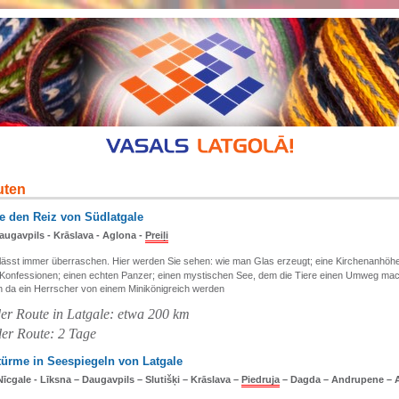
uten
e den Reiz von Südlatgale
Daugavpils - Krāslava - Aglona -
Preiļi
lässt immer überraschen. Hier werden Sie sehen: wie man Glas erzeugt; eine Kirchenanhöh
Konfessionen; einen echten Panzer; einen mystischen See, dem die Tiere einen Umweg ma
n da ein Herrscher von einem Minikönigreich werden
er Route in Latgale: etwa
200 km
er Route:
2 Tage
türme in Seespiegeln von Latgale
 Nīcgale - Līksna – Daugavpils – Slutišķi – Krāslava –
Piedruja
– Dagda – Andrupene – 