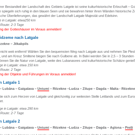
er Bestandteil der Landschaft des Gebiets Latgele ist seine kulturhistorische Erbschaft – G
 spiegeln sich ruhig in den blauen Seen und sie bewahren hinter ihren Wänden historische 
che Überlieferungen, das gewährt der Landschaft Latgale Majestät und Edelsinn.
e in Latgale: etwa250 km
 Route
: 2-3 Tage
ung der Gotteshäuser im Voraus anmelden!
idzeme nach Latgale
zekne – Jēkabpils
t nicht weit entfernt! Wählen Sie den bequemsten Weg nach Latgale aus und nehmen Sie Ple
und am Kreuz Smiltene biegen Sie nach Gulbene ab. In Balvi werden Sie in 2,5 – 3 Stunden
önnen Sie die Natur von Latgale, weite des Lubanasees und kulturhistorische Schätze genie
e in Latgale: etwa 150 km
 Route: 2 Tage
ung der Objekte und Führungen im Voraus anmelden!
n Latgale 1
 – Lubāna – Gaigalava –
Untumi
– Rēzekne –Ludza – Zilupe – Dagda – Malta - Rēzekne
e sich zum Herzen von Latgale und gleichzeitig zur weitesten Stelle Lettlands und zum Eur
et.
e in Latgale: etwa 290 km
 Route: 2-7 Tage
n Latgale 2
 – Lubāna – Gaigalava –
Untumi
– Rēzekne –Ludza – Zilupe – Dagda – Aglona –
Preiļi