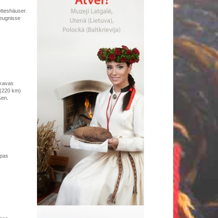
otteshäuser.
Zeugnisse
skavas
 (220 km)
ßen.
opas