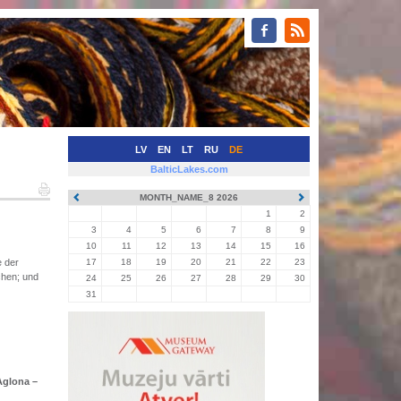
LV
EN
LT
RU
DE
BalticLakes.com
MONTH_NAME_8 2026
1
2
3
4
5
6
7
8
9
10
11
12
13
14
15
16
e der
17
18
19
20
21
22
23
chen; und
24
25
26
27
28
29
30
31
Aglona –