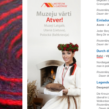
Begeben Si
Grenzgebi
Routenläng
Dauer der
Einladu
Asote – J
Jeder Berg
Berg Dir e
Routenläng
Dauer der
Durch d
Balvi
– Viļ
Nordlatgal
man in je
Routenläng
Dauer de
Legende
Daugavpi
Die Kreuzr
überall in
Wolkenber
Routenläng
Dauer de