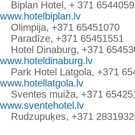
Biplan Hotel, +
371 6544059
www.hotelbiplan.lv
Olimpija, +
371 65451070
Paradīze, +
371 65451551
Hotel Dinaburg, +
371 65453
www.hoteldinaburg.lv
Park Hotel Latgola, +
371 65
www.hotellatgola.lv
Sventes muiža, +
371 65425
www.sventehotel.lv
Rudzupuķes, +
371 2831932