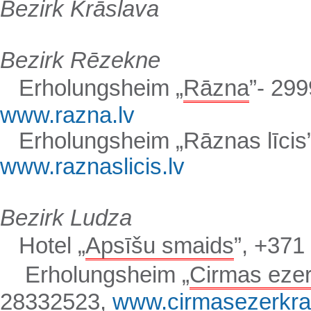
Bezirk
Krāslava
Bezirk
Rēzekne
Erholungsheim „
Rāzna
”-
299
www.razna.lv
Erholungsheim „Rāznas līcis
www.raznaslicis.lv
Bezirk
Ludza
Hotel „
Apsīšu smaids
”, +
371
Erholungsheim „
Cirmas ezer
28332523
,
www.cirmasezerkras