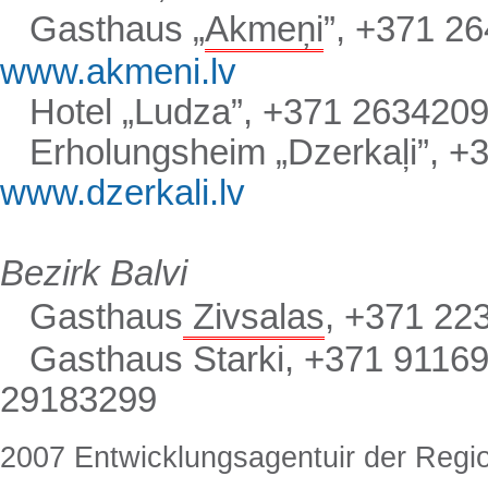
Gasthaus „
Akmeņi
”, +
371 2
www.akmeni.lv
Hotel „Ludza”, +
371 263420
Erholungsheim „Dzerkaļi”, +
www.dzerkali.lv
Bezirk
Balvi
Gasthaus
Zivsalas
, +
371 22
Gasthaus Starki, +
371 9116
29183299
2007 Entwicklungsagentuir der Regi