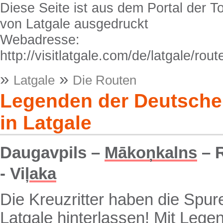
Diese Seite ist aus dem Portal der T
von Latgale ausgedruckt
Webadresse:
http://visitlatgale.com/de/latgale/rou
»
»
Latgale
Die Routen
Legenden der Deutschen
in Latgale
Daugavpils –
Mākoņkalns
– 
- Viļ
aka
Die Kreuzritter haben die Spur
Latgale hinterlassen! Mit Leg