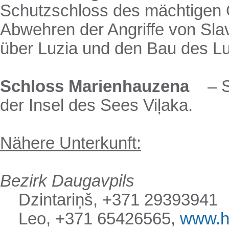
Schutzschloss des mächtigen 
Abwehren der Angriffe von Sl
über Luzia und den Bau des L
Schloss
Marienhauzena
– Sc
der Insel des Sees Viļaka.
Nähere Unterkunft:
Bezirk
Daugavpils
Dzintariņš, +
371 29393941
Leo, +
371 65426565
,
www.ho