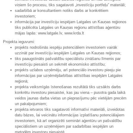
viņiem šo procesu, tiks sagatavoti „investīciju portfeļu” materiāli;
sadarbībā ar konsultantiem notiks darbs ar konkrētiem
investoriem;
informācija par investīciju iespējam Latgales un Kauņas reģionos
tiks publicēta Latgales un Kauņas reģionu attīstības aģentūru
mājas lapās: www.latgale.lv, www.krda.lt
Projekta ieguvumi:
projekts nodrošinās iespēju potenciāliem investoriem vairāk
uzzināt par investīciju iespējām Latgales un Kauņas reģionos;
tiks paaugstināts pašvaldību speciālistu zināšanu līmenis par
investīciju piesaisti un sekmēt ekonomisko attīstību;
projekts uzlabos uzņēmēju, arī potenciālo investoru pieeju pie
informācijas par uzņēmējdarbības attīstības iespējām Latgales
reģionā;
projekta veiksmīgās īstenošanas rezultātā tiks uzsākts darbs
konkrētu investoru piesaistei, kas jau viena – pusotra gada laikā
veidos jaunas darba vietas un pieprasījumu pēc vietējām precēm
un pakalpojumiem;
projekta ietvaros tiks sagatavoti informatīvi materiāli, izveidotas
datu bāzes, lai veicinātu informācijas izplatīšanu potenciālajiem
investoriem, kā arī organizēti semināri aģentūru un pašvaldību
speciālistiem un uzņēmējiem par sadarbības iespējām un
metodēm investoru piesaistē.