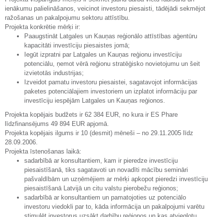
ienākumu palielināšanos, veicinot investoru piesaisti, tādējādi sekmējot
ražošanas un pakalpojumu sektoru attīstību.
Projekta konkrētie mērķi ir:
Paaugstināt Latgales un Kauņas reģionālo attīstības aģentūru
kapacitāti investīciju piesaistes jomā;
Iegūt izpratni par Latgales un Kauņas reģionu investīciju
potenciālu, ņemot vērā reģionu stratēģisko novietojumu un šeit
izvietotās industrijas;
Izveidot pamatu investoru piesaistei, sagatavojot informācijas
paketes potenciālajiem investoriem un izplatot informāciju par
investīciju iespējām Latgales un Kauņas reģionos.
Projekta kopējais budžets ir 62 384 EUR, no kura ir ES Phare
līdzfinansējums 49 894 EUR apjomā.
Projekta kopējais ilgums ir 10 (desmit) mēneši – no 29.11.2005 līdz
28.09.2006.
Projekta īstenošanas laikā:
sadarbībā ar konsultantiem, kam ir pieredze investīciju
piesaistīšanā, tiks sagatavoti un novadīti mācību semināri
pašvaldībām un uzņēmējiem ar mērķi apkopot pieredzi investīciju
piesaistīšanā Latvijā un citu valstu pierobežu reģionos;
sadarbībā ar konsultantiem un pamatojoties uz potenciālo
investoru viedokli par to, kāda informācija un pakalpojumi varētu
stimulēt investorus uzsākt darbību reģionos un kas atvieglotu