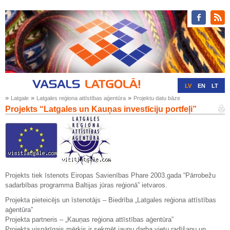
LV
EN
LT
»
»
»
Latgale
Latgales reģiona attīstības aģentūra
Projektu datu bāze
RU
DE
Projekts “Latgales un Kauņas investīciju portfeļi”
Projekts tiek īstenots Eiropas Savienības Phare 2003.gada “Pārrobežu
sadarbības programma Baltijas jūras reģionā” ietvaros.
Projekta pieteicējs un īstenotājs – Biedrība „Latgales reģiona attīstības
aģentūra”
Projekta partneris – „Kauņas reģiona attīstības aģentūra”
Projekta vispārīgais mērķis ir sekmēt jaunu darba vietu radīšanu un