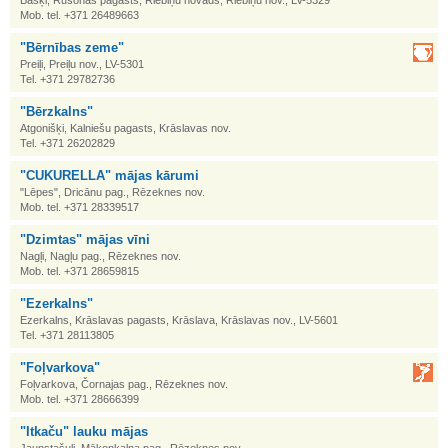
Bašķi, Rušonas pagasts, Riebiņu novads, Riebiņu nov., LV-5329
Mob. tel. +371 26489663
"Bērnības zeme"
Preiļi, Preiļu nov., LV-5301
Tel. +371 29782736
"Bērzkalns"
Atgonišķi, Kalniešu pagasts, Krāslavas nov.
Tel. +371 26202829
"CUKURELLA" mājas kārumi
"Lēpes", Dricānu pag., Rēzeknes nov.
Mob. tel. +371 28339517
"Dzimtas" mājas vīni
Nagļi, Nagļu pag., Rēzeknes nov.
Mob. tel. +371 28659815
"Ezerkalns"
Ezerkalns, Krāslavas pagasts, Krāslava, Krāslavas nov., LV-5601
Tel. +371 28113805
"Foļvarkova"
Foļvarkova, Čornajas pag., Rēzeknes nov.
Mob. tel. +371 28666399
"Itkaču" lauku mājas