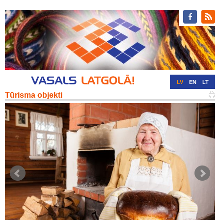
LV
EN
LT
Tūrisma objekti
RU
DE