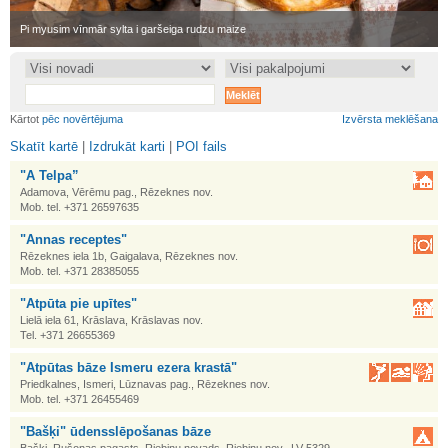
•
Pi myusim vīnmār sylta i garšeiga rudzu maize
•
Kārtot
pēc novērtējuma
Izvērsta meklēšana
Skatīt kartē
|
Izdrukāt karti
|
POI fails
"A Telpa”
Adamova, Vērēmu pag., Rēzeknes nov.
Mob. tel. +371 26597635
"Annas receptes"
Rēzeknes iela 1b, Gaigalava, Rēzeknes nov.
Mob. tel. +371 28385055
"Atpūta pie upītes"
Lielā iela 61, Krāslava, Krāslavas nov.
Tel. +371 26655369
"Atpūtas bāze Ismeru ezera krastā"
Priedkalnes, Ismeri, Lūznavas pag., Rēzeknes nov.
Mob. tel. +371 26455469
"Bašķi" ūdensslēpošanas bāze