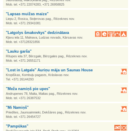
Jaunstašuļi, Mākoņkalna pag., Rēzeknes nov.
Mob. tel. +371 22074283, +371 26958825
"Lapsas muižas maize"
Liepu 2, Rosica, Stoļerovas pag., Rēzeknes nov.
Mob. tel. +371 29341081
"Latgolys šmakovkys" dedzinātava
Kļavu iela 11, Malnava, Ludzas novads, Kārsavas nov.
Mob. tel. +37128321856
"Lauku garša"
Rītupes iela 37, Bērzgale, Bērzgales pag., Rēzeknes nov.
Mob. tel. +371 26551171
"Lost in Latgale" Auriņu māja un Saunas House
Kropiškas, Kombuļu pagasts, Krāslavas nov.
Tel. +371 26144293
"Meža namiņš pie upes"
Andrupenes 78, Malta, Maltas pag., Rēzeknes nov.
Mob. tel. +371 26387532
"Mi Namiņš"
Priedītes, Jaunsaimnieki, Dekšāres pag., Rēzeknes nov.
Mob. tel. +371 26454727
"Pampūkas"