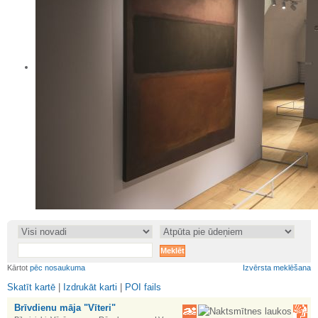
•
•
Kārtot
pēc nosaukuma
Izvērsta meklēšana
Skatīt kartē
|
Izdrukāt karti
|
POI fails
Brīvdienu māja "Vīteri"