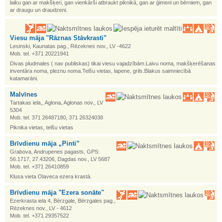
laiku gan ar makšķeri, gan vienkārši atbraukt piknikā, gan ar ģimeni un bērniem, gan
ar draugu un draudzeni.
Viesu māja "Rāznas Stāvkrasti"
Lesinski, Kaunatas pag., Rēzeknes nov., LV -4622
Mob. tel. +371 20221941
Divas pludmales ( nav publiskas) tikai viesu vajadzībām.Laivu noma, makšķerēšanas
inventāra noma, pleznu noma.Telšu vietas, lapene, grils.Blakus saimniecībā
katamarāni.
Malvīnes
Tartakas iela,, Aglona, Aglonas nov., LV
5304
Mob. tel. 371 26487180, 371 26324038
Piknika vietas, telšu vietas
Brīvdienu māja „Pinti”
Grabova, Andrupenes pagasts, GPS:
56.1717, 27.43206, Dagdas nov., LV 5687
Mob. tel. +371 26410859
Klusa vieta Olaveca ezera krastā.
Brīvdienu māja "Ezera sonāte"
Ezerkrasta iela 4, Bērzgale, Bērzgales pag.,
Rēzeknes nov., LV - 4612
Mob. tel. +371 29357522