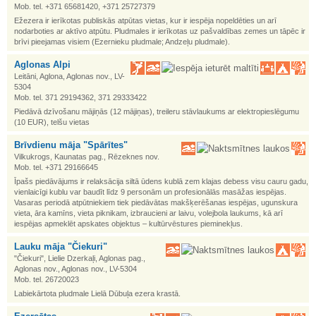
Mob. tel. +371 65681420, +371 25727379
Ežezera ir ierīkotas publiskās atpūtas vietas, kur ir iespēja nopeldēties un arī
nodarboties ar aktīvo atpūtu. Pludmales ir ierīkotas uz pašvaldības zemes un tāpēc ir
brīvi pieejamas visiem (Ezernieku pludmale; Andzeļu pludmale).
Aglonas Alpi
Leitāni, Aglona, Aglonas nov., LV-
5304
Mob. tel. 371 29194362, 371 29333422
Piedāvā dzīvošanu mājiņās (12 mājiņas), treileru stāvlaukums ar elektropieslēgumu
(10 EUR), telšu vietas
Brīvdienu māja "Spārītes"
Vilkukrogs, Kaunatas pag., Rēzeknes nov.
Mob. tel. +371 29166645
Īpašs piedāvājums ir relaksācija siltā ūdens kublā zem klajas debess visu cauru gadu,
vienlaicīgi kublu var baudīt līdz 9 personām un profesionālās masāžas iespējas.
Vasaras periodā atpūtniekiem tiek piedāvātas makšķerēšanas iespējas, ugunskura
vieta, āra kamīns, vieta piknikam, izbraucieni ar laivu, volejbola laukums, kā arī
iespējas apmeklēt apskates objektus – kultūrvēstures pieminekļus.
Lauku māja "Čiekuri"
"Čiekuri", Lielie Dzerkaļi, Aglonas pag.,
Aglonas nov., Aglonas nov., LV-5304
Mob. tel. 26720023
Labiekārtota pludmale Lielā Dūbuļa ezera krastā.