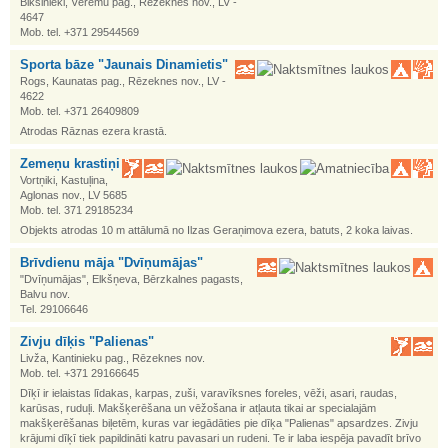
Biksinieki, Vērēmu pag., Rēzeknes nov., LV -
4647
Mob. tel. +371 29544569
Sporta bāze "Jaunais Dinamietis"
Rogs, Kaunatas pag., Rēzeknes nov., LV -
4622
Mob. tel. +371 26409809
Atrodas Rāznas ezera krastā.
Zemeņu krastiņi
Vortņiki, Kastuļina,
Aglonas nov., LV 5685
Mob. tel. 371 29185234
Objekts atrodas 10 m attālumā no Ilzas Geraņimova ezera, batuts, 2 koka laivas.
Brīvdienu māja "Dvīņumājas"
"Dvīņumājas", Elkšņeva, Bērzkalnes pagasts,
Balvu nov.
Tel. 29106646
Zivju dīķis "Palienas"
Livža, Kantinieku pag., Rēzeknes nov.
Mob. tel. +371 29166645
Dīķī ir ielaistas līdakas, karpas, zuši, varavīksnes foreles, vēži, asari, raudas,
karūsas, ruduļi. Makšķerēšana un vēžošana ir atļauta tikai ar specialajām
makšķerēšanas biļetēm, kuras var iegādāties pie dīķa "Palienas" apsardzes. Zivju
krājumi dīķī tiek papildināti katru pavasari un rudeni. Te ir laba iespēja pavadīt brīvo