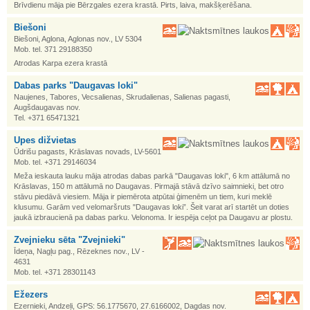
Brīvdienu māja pie Bērzgales ezera krastā. Pirts, laiva, makšķerēšana.
Biešoni
Biešoni, Aglona, Aglonas nov., LV 5304
Mob. tel. 371 29188350
Atrodas Karpa ezera krastā
Dabas parks "Daugavas loki"
Naujenes, Tabores, Vecsalienas, Skrudalienas, Salienas pagasti,
Augšdaugavas nov.
Tel. +371 65471321
Upes dižvietas
Ūdrišu pagasts, Krāslavas novads, LV-5601
Mob. tel. +371 29146034
Meža ieskauta lauku māja atrodas dabas parkā "Daugavas loki", 6 km attālumā no
Krāslavas, 150 m attālumā no Daugavas. Pirmajā stāvā dzīvo saimnieki, bet otro
stāvu piedāvā viesiem. Māja ir piemērota atpūtai ģimenēm un tiem, kuri meklē
klusumu. Garām ved velomaršruts "Daugavas loki”. Šeit varat arī startēt un doties
jaukā izbraucienā pa dabas parku. Velonoma. Ir iespēja ceļot pa Daugavu ar plostu.
Zvejnieku sēta "Zvejnieki"
Īdeņa, Nagļu pag., Rēzeknes nov., LV -
4631
Mob. tel. +371 28301143
Ežezers
Ezernieki, Andzeļi, GPS: 56.1775670, 27.6166002, Dagdas nov.