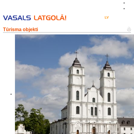
LV
EN
LT
RU
DE
Tūrisma objekti