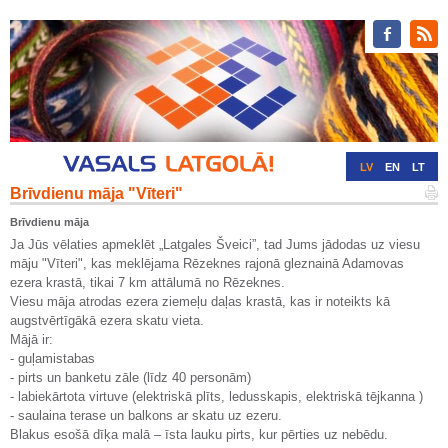
LV
EN
LT
Brīvdienu māja "Vīteri"
RU
DE
Brīvdienu māja
Ja Jūs vēlaties apmeklēt „Latgales Šveici”, tad Jums jādodas uz viesu
māju "Vīteri", kas meklējama Rēzeknes rajonā gleznainā Adamovas
ezera krastā, tikai 7 km attālumā no Rēzeknes.
Viesu māja atrodas ezera ziemeļu daļas krastā, kas ir noteikts kā
augstvērtīgākā ezera skatu vieta.
Mājā ir:
- guļamistabas
- pirts un banketu zāle (līdz 40 personām)
- labiekārtota virtuve (elektriskā plīts, ledusskapis, elektriskā tējkanna )
- saulaina terase un balkons ar skatu uz ezeru.
Blakus esošā dīķa malā – īsta lauku pirts, kur pērties uz nebēdu.