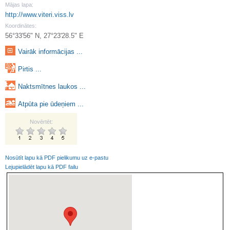
Mājas lapa:
http://www.viteri.viss.lv
Koordinātes:
56°33'56" N, 27°23'28.5" E
Vairāk informācijas ...
Pirtis ...
Naktsmītnes laukos ...
Atpūta pie ūdeņiem ...
Novērtēt:
Nosūtīt lapu kā PDF pielikumu uz e-pastu
Lejupielādēt lapu kā PDF failu