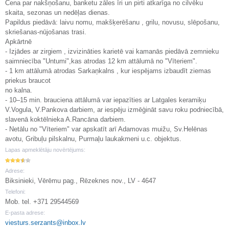
Cena par nakšņošanu, banketu zāles īri un pirti atkarīga no cilvēku
skaita, sezonas un nedēļas dienas.
Papildus piedāvā: laivu nomu, makšķerēšanu , grilu, novusu, slēpošanu,
skriešanas-nūjošanas trasi.
Apkārtnē
- Izjādes ar zirgiem , izvizināties karietē vai kamanās piedāvā zemnieku
saimniecība "Untumi",kas atrodas 12 km attālumā no "Vīteriem".
- 1 km attālumā atrodas Sarkaņkalns , kur iespējams izbaudīt ziemas
priekus braucot
no kalna.
- 10–15 min. brauciena attālumā var iepazīties ar Latgales keramiķu
V.Vogula, V.Pankova darbiem, ar iespēju izmēģināt savu roku podniecībā,
slavenā koktēlnieka A.Rancāna darbiem.
- Netālu no "Vīteriem" var apskatīt arī Adamovas muižu, Sv.Helēnas
avotu, Gribuļu pilskalnu, Purmaļu laukakmeni u.c. objektus.
Lapas apmeklētāju novērtējums:
Adrese:
Biksinieki, Vērēmu pag., Rēzeknes nov., LV - 4647
Telefoni:
Mob. tel. +371 29544569
E-pasta adrese:
viesturs.serzants@inbox.lv