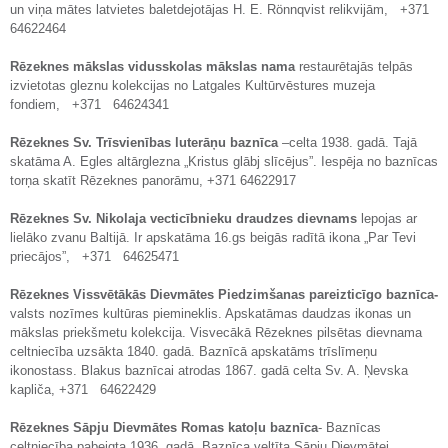
un viņa mātes latvietes baletdejotājas H. E. Rönnqvist relikvijām, +371
64622464
Rēzeknes mākslas vidusskolas mākslas nama
restaurētajās telpās
izvietotas gleznu kolekcijas no Latgales Kultūrvēstures muzeja
fondiem, +371 64624341
Rēzeknes Sv. Trīsvienības luterāņu baznīca
–celta 1938. gadā. Tajā
skatāma A. Egles altārglezna „Kristus glābj slīcējus”. Iespēja no baznīcas
torņa skatīt Rēzeknes panorāmu, +371 64622917
Rēzeknes Sv. Nikolaja vecticībnieku draudzes dievnams
lepojas ar
lielāko zvanu Baltijā. Ir apskatāma 16.gs beigās radītā ikona „Par Tevi
priecājos”, +371 64625471
Rēzeknes Vissvētākās Dievmātes Piedzimšanas pareizticīgo baznīca-
valsts nozīmes kultūras piemineklis. Apskatāmas daudzas ikonas un
mākslas priekšmetu kolekcija. Visvecākā Rēzeknes pilsētas dievnama
celtniecība uzsākta 1840. gadā. Baznīcā apskatāms trīslīmeņu
ikonostass. Blakus baznīcai atrodas 1867. gadā celta Sv. A. Ņevska
kapliča, +371 64622429
Rēzeknes Sāpju Dievmātes Romas katoļu baznīca
- Baznīcas
celtniecība pabeigta 1936. gadā. Baznīca veltīta Sāpju Dievmātei