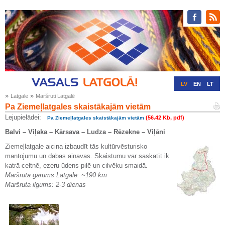
LV
EN
LT
»
»
Latgale
Maršruti Latgalē
RU
DE
Pa Ziemeļlatgales skaistākajām vietām
Lejupielādei:
(56.42 Kb, pdf)
Pa Ziemeļlatgales skaistākajām vietām
Balvi – Viļaka – Kārsava – Ludza – Rēzekne – Viļāni
Ziemeļlatgale aicina izbaudīt tās kultūrvēsturisko
mantojumu un dabas ainavas. Skaistumu var saskatīt ik
katrā celtnē, ezeru ūdens pilē un cilvēku smaidā.
Maršruta garums Latgalē: ~190 km
Maršruta ilgums: 2-3 dienas