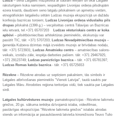
Ludza
– sena Latgales mazpilsēta ar šaurām ieliņām un tikai Latgalei
raksturīgiem koka namiņiem, iespaidīgām Livonijas ordeņa pilsdrupām
ezera krastā, daudziem seno latgaļu pilskalniem un apmetņu vietām,
etnogrāfiskām latgaliešu sētām Ludzas muzeja ekspozīcijā un dažādu
konfesiju baznīcas torņiem;
Ludzas Livonijas ordeņa viduslaiku pils
drupas
pilskalnā (1399.g.) – vecpilsētas centrā Tālavijas un Baznīcas
ielu ietvarā, tel.+371 65707203
Ludzas vēsturiskais centrs ar koka
apbūvi
– pilsētbūvniecības arhitektūras piemineklis, ekskursiju var
pasūtīt TIC, tālr. +371 5707203;
Ludzas Novadpētniecības muzejs
–
ģenerāļa Kuļņeva dzimtas mājā izveidots muzejs ar brīvdabas nodaļu,
tālr. +371 5723931;
Ludzas Amatnieku centrs
– amatniecības salons-
veikals, izstāžu zāle, iespēja darboties pašiem. tālr. +371 29467925;
+371 29123749;
Ludzas pareizticīgo baznīca
– tālr. +371 65781397;
Ludzas Romas katoļu baznīca
- tālr. +371 65725653
Rēzekne
– Rēzekne atrodas uz septiņiem pakalniem, tās simbols ir
Latgales atbrīvošanas piemineklis "Vienoti Latvijai", tautā saukts par
Latgales Māru. Atrodoties reģiona teritorijas vidū, tiek saukta par Latgales
sirdi.
Latgales kultūrvēstures muzejs
- pamatekspozīcijas - Rēzekne laikmetu
griežos, 20.gs. sākuma ierēdņa dzīvojamā istaba, videofilmas,
pastāvīgas ekspozīcijas "Rēzekne laikmeta griežos" istabās atrodas
stends un informācija ar pasaulslavenā latvieša kinorežisora Teuvo Tulio