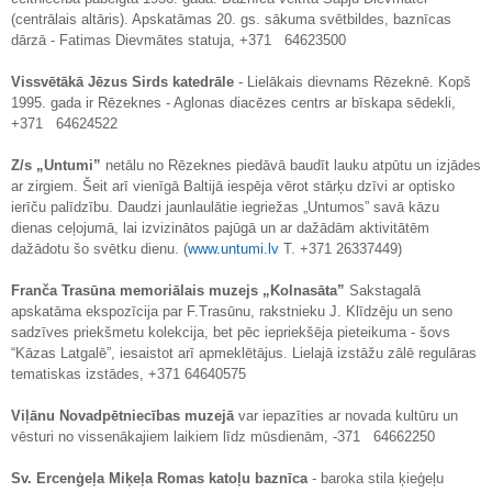
(centrālais altāris). Apskatāmas 20. gs. sākuma svētbildes, baznīcas
dārzā - Fatimas Dievmātes statuja, +371 64623500
Vissvētākā Jēzus Sirds katedrāle
- Lielākais dievnams Rēzeknē. Kopš
1995. gada ir Rēzeknes - Aglonas diacēzes centrs ar bīskapa sēdekli,
+371 64624522
Z/s „Untumi”
netālu no Rēzeknes piedāvā baudīt lauku atpūtu un izjādes
ar zirgiem. Šeit arī vienīgā Baltijā iespēja vērot stārķu dzīvi ar optisko
ierīču palīdzību. Daudzi jaunlaulātie iegriežas „Untumos” savā kāzu
dienas ceļojumā, lai izvizinātos pajūgā un ar dažādām aktivitātēm
dažādotu šo svētku dienu. (
www.untumi.lv
T. +371 26337449)
Franča Trasūna memoriālais muzejs „Kolnasāta”
Sakstagalā
apskatāma ekspozīcija par F.Trasūnu, rakstnieku J. Klīdzēju un seno
sadzīves priekšmetu kolekcija, bet pēc iepriekšēja pieteikuma - šovs
“Kāzas Latgalē”, iesaistot arī apmeklētājus. Lielajā izstāžu zālē regulāras
tematiskas izstādes, +371 64640575
Viļānu Novadpētniecības muzejā
var iepazīties ar novada kultūru un
vēsturi no vissenākajiem laikiem līdz mūsdienām, -371 64662250
Sv. Ercenģeļa Miķeļa Romas katoļu baznīca
- baroka stila ķieģeļu