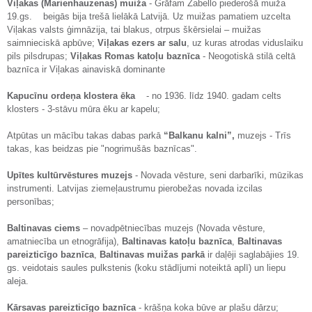
Viļakas (Marienhauzenas) muiža
- Grāfam Zabello piederošā muiža
19.gs. beigās bija trešā lielākā Latvijā. Uz muižas pamatiem uzcelta
Viļakas valsts ģimnāzija, tai blakus, otrpus škērsielai – muižas
saimnieciskā apbūve;
Viļakas ezers ar salu
, uz kuras atrodas viduslaiku
pils pilsdrupas;
Viļakas Romas katoļu baznīca
- Neogotiskā stilā celtā
baznīca ir Viļakas ainaviskā dominante
Kapucīnu ordeņa klostera ēka
- no 1936. līdz 1940. gadam celts
klosters - 3-stāvu mūra ēku ar kapelu;
Atpūtas un mācību takas dabas parkā
“Balkanu kalni”,
muzejs - Trīs
takas, kas beidzas pie "nogrimušās baznīcas".
Upītes kultūrvēstures muzejs
- Novada vēsture, seni darbarīki, mūzikas
instrumenti. Latvijas ziemeļaustrumu pierobežas novada izcilas
personības;
Baltinavas ciems
– novadpētniecības muzejs (Novada vēsture,
amatniecība un etnogrāfija),
Baltinavas katoļu baznīca
,
Baltinavas
pareizticīgo baznīca
,
Baltinavas muižas parkā
ir daļēji saglabājies 19.
gs. veidotais saules pulkstenis (koku stādījumi noteiktā aplī) un liepu
aleja.
Kārsavas pareizticīgo baznīca
- krāšņa koka būve ar plašu dārzu;