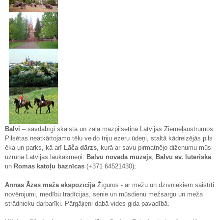
Balvi
– savdabīgi skaista un zaļa mazpilsētiņa Latvijas Ziemeļaustrumos.
Pilsētas neatkārtojamo tēlu veido triju ezeru ūdeņi, staltā kādreizējās pils
ēka un parks, kā arī
Lāča dārzs
, kurā ar savu pirmatnējo diženumu mūs
uzrunā Latvijas laukakmeņi.
Balvu novada muzejs
,
Balvu ev. luteriskā
un
Romas katoļu baznīcas
(+371 64521430);
Annas Āzes meža ekspozīcija
Žīguros - ar mežu un dzīvniekiem saistīti
novērojumi, medību tradīcijas, senie un mūsdienu mežsargu un meža
strādnieku darbarīki. Pārgājieni dabā vides gida pavadībā.