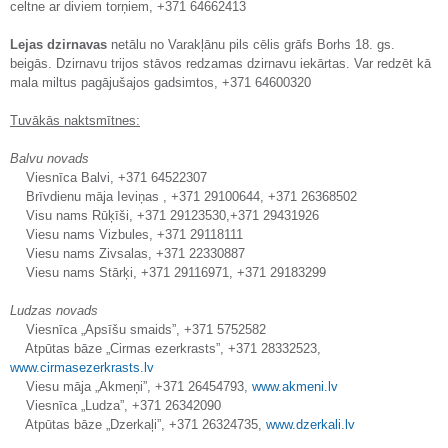
celtne ar diviem torņiem, +371 64662413
Lejas dzirnavas
netālu no Varakļānu pils cēlis grāfs Borhs 18. gs.
beigās. Dzirnavu trijos stāvos redzamas dzirnavu iekārtas. Var redzēt kā
mala miltus pagājušajos gadsimtos, +371 64600320
Tuvākās naktsmītnes:
Balvu novads
Viesnīca Balvi, +371 64522307
Brīvdienu māja Ieviņas , +371 29100644, +371 26368502
Visu nams Rūķīši, +371 29123530,+371 29431926
Viesu nams Vizbules, +371 29118111
Viesu nams Zivsalas, +371 22330887
Viesu nams Stārķi, +371 29116971, +371 29183299
Ludzas novads
Viesnīca „Apsīšu smaids”, +371 5752582
Atpūtas bāze „Cirmas ezerkrasts”, +371 28332523,
www.cirmasezerkrasts.lv
Viesu māja „Akmeņi”, +371 26454793,
www.akmeni.lv
Viesnīca „Ludza”, +371 26342090
Atpūtas bāze „Dzerkaļi”, +371 26324735,
www.dzerkali.lv