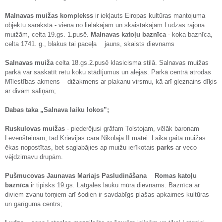
Malnavas muižas komplekss
ir iekļauts Eiropas kultūras mantojuma
objektu sarakstā - viena no lielākajām un skaistākajām Ludzas rajona
muižām, celta 19.gs. 1.pusē.
Malnavas katoļu baznīca
- koka baznīca,
celta 1741. g., blakus tai paceļa jauns, skaists dievnams
Salnavas muiža
celta 18.gs.2.pusē klasicisma stilā. Salnavas muižas
parkā var saskatīt retu koku stādījumus un alejas. Parkā centrā atrodas
Mīlestības akmens – dižakmens ar plakanu virsmu, kā arī gleznains dīķis
ar divām saliņām;
Dabas taka „Salnava laiku lokos”;
Ruskulovas muižas
- piederējusi grāfam Tolstojam, vēlāk baronam
Levenšteinam, tad Krievijas cara Nikolaja II mātei. Laika gaitā muižas
ēkas nopostītas, bet saglabājies ap muižu ierīkotais
parks
ar veco
vējdzirnavu drupām.
Pušmucovas Jaunavas Mariajs Pasludināšana Romas katoļu
baznīca
ir tipisks 19.gs. Latgales lauku mūra dievnams. Baznīca ar
diviem zvanu torņiem arī šodien ir savdabīgs plašas apkaimes kultūras
un garīguma centrs;