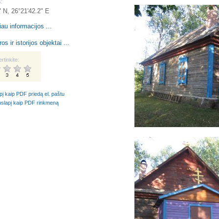
:
" N, 26°21'42.2" E
au informacijos ...
os ir istorijos objektai ...
ertinkite:
apį kaip PDF priedą el. paštu
puslapį kaip PDF rinkmeną