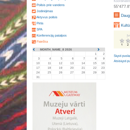
Koordinatės
Poilsis prie vandens
55°47'7.8
Jodinėjimas
Daugi
Aktyvus poilsis
Pirtis
Kultūr
SPA
Konferencijų patalpos
Įv
Paieška
MONTH_NAME_8 2026
1
2
Siųsti pusl
3
4
5
6
7
8
9
Atsisiųsti 
10
11
12
13
14
15
16
17
18
19
20
21
22
23
24
25
26
27
28
29
30
31