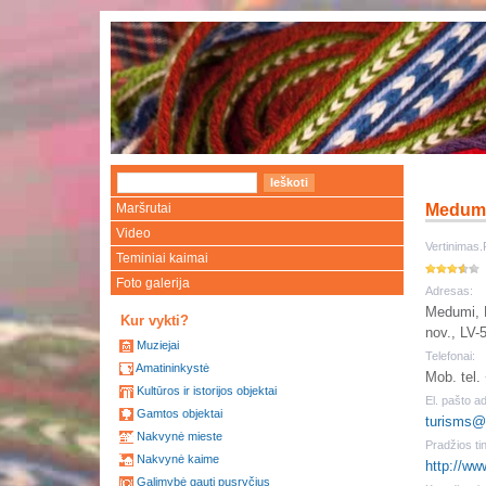
Maršrutai
Medumų
Video
Vertinimas.
Teminiai kaimai
Foto galerija
Adresas:
Medumi, 
Kur vykti?
nov., LV-
Muziejai
Telefonai:
Amatininkystė
Mob. tel
Kultūros ir istorijos objektai
El. pašto a
Gamtos objektai
turisms@
Nakvynė mieste
Pradžios tin
Nakvynė kaime
http://ww
Galimybė gauti pusryčius