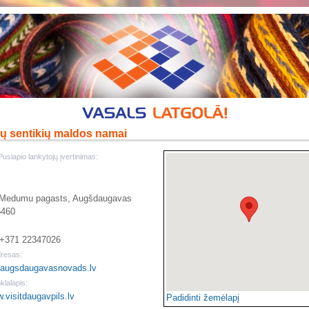
 sentikių maldos namai
Puslapio lankytojų įvertinimas:
Medumu pagasts, Augšdaugavas
5460
. +371 22347026
dresas:
augsdaugavasnovads.lv
klalapis:
w.visitdaugavpils.lv
Padidinti žemėlapį