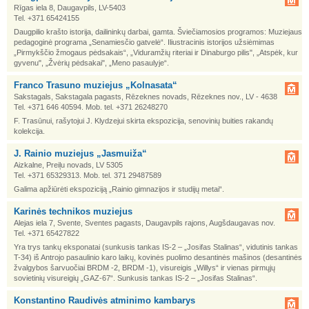
Rīgas iela 8, Daugavpils, LV-5403
Tel. +371 65424155
Daugpilio krašto istorija, dailininkų darbai, gamta. Šviečiamosios programos: Muziejaus
pedagoginė programa „Senamiesčio gatvelė“. Iliustracinis istorijos užsiėmimas
„Pirmykščio žmogaus pėdsakais“, „Viduramžių riteriai ir Dinaburgo pilis", „Atspėk, kur
gyvenu", „Žvėrių pėdsakai", „Meno pasaulyje“.
Franco Trasuno muziejus „Kolnasata“
Sakstagals, Sakstagala pagasts, Rēzeknes novads, Rēzeknes nov., LV - 4638
Tel. +371 646 40594. Mob. tel. +371 26248270
F. Trasūnui, rašytojui J. Klydzejui skirta ekspozicija, senovinių buities rakandų
kolekcija.
J. Rainio muziejus „Jasmuiža“
Aizkalne, Preiļu novads, LV 5305
Tel. +371 65329313. Mob. tel. 371 29487589
Galima apžiūrėti ekspoziciją „Rainio gimnazijos ir studijų metai“.
Karinės technikos muziejus
Alejas iela 7, Svente, Sventes pagasts, Daugavpils rajons, Augšdaugavas nov.
Tel. +371 65427822
Yra trys tankų eksponatai (sunkusis tankas IS-2 – „Josifas Stalinas“, vidutinis tankas
T-34) iš Antrojo pasaulinio karo laikų, kovinės puolimo desantinės mašinos (desantinės
žvalgybos šarvuočiai BRDM -2, BRDM -1), visureigis „Willys“ ir vienas pirmųjų
sovietinių visureigių „GAZ-67“. Sunkusis tankas IS-2 – „Josifas Stalinas“.
Konstantino Raudivės atminimo kambarys