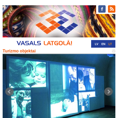
LV
EN
LT
Turizmo objektai
RU
DE