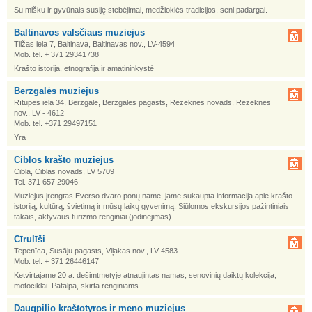
Su mišku ir gyvūnais susiję stebėjimai, medžioklės tradicijos, seni padargai.
Baltinavos valsčiaus muziejus
Tilžas iela 7, Baltinava, Baltinavas nov., LV-4594
Mob. tel. + 371 29341738
Krašto istorija, etnografija ir amatininkystė
Berzgalės muziejus
Rītupes iela 34, Bērzgale, Bērzgales pagasts, Rēzeknes novads, Rēzeknes
nov., LV - 4612
Mob. tel. +371 29497151
Yra
Ciblos krašto muziejus
Cibla, Ciblas novads, LV 5709
Tel. 371 657 29046
Muziejus įrengtas Everso dvaro ponų name, jame sukaupta informacija apie krašto
istoriją, kultūrą, švietimą ir mūsų laikų gyvenimą. Siūlomos ekskursijos pažintiniais
takais, aktyvaus turizmo renginiai (jodinėjimas).
Cīrulīši
Tepenīca, Susāju pagasts, Viļakas nov., LV-4583
Mob. tel. + 371 26446147
Ketvirtajame 20 a. dešimtmetyje atnaujintas namas, senovinių daiktų kolekcija,
motociklai. Patalpa, skirta renginiams.
Daugpilio kraštotyros ir meno muziejus