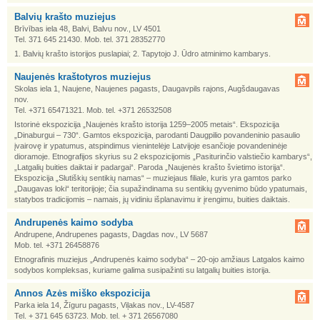
Balvių krašto muziejus
Brīvības iela 48, Balvi, Balvu nov., LV 4501
Tel. 371 645 21430. Mob. tel. 371 28352770
1. Balvių krašto istorijos puslapiai; 2. Tapytojo J. Ūdro atminimo kambarys.
Naujenės kraštotyros muziejus
Skolas iela 1, Naujene, Naujenes pagasts, Daugavpils rajons, Augšdaugavas
nov.
Tel. +371 65471321. Mob. tel. +371 26532508
Istorinė ekspozicija „Naujenės krašto istorija 1259–2005 metais“. Ekspozicija
„Dinaburgui – 730“. Gamtos ekspozicija, parodanti Daugpilio povandeninio pasaulio
įvairovę ir ypatumus, atspindimus vienintelėje Latvijoje esančioje povandeninėje
dioramoje. Etnografijos skyrius su 2 ekspozicijomis „Pasiturinčio valstiečio kambarys“,
„Latgalių buities daiktai ir padargai“. Paroda „Naujenės krašto švietimo istorija“.
Ekspozicija „Slutiškių sentikių namas“ – muziejaus filiale, kuris yra gamtos parko
„Daugavas loki“ teritorijoje; čia supažindinama su sentikių gyvenimo būdo ypatumais,
statybos tradicijomis – namais, jų vidiniu išplanavimu ir įrengimu, buities daiktais.
Andrupenės kaimo sodyba
Andrupene, Andrupenes pagasts, Dagdas nov., LV 5687
Mob. tel. +371 26458876
Etnografinis muziejus „Andrupenės kaimo sodyba“ – 20-ojo amžiaus Latgalos kaimo
sodybos kompleksas, kuriame galima susipažinti su latgalių buities istorija.
Annos Azės miško ekspozicija
Parka iela 14, Žīguru pagasts, Viļakas nov., LV-4587
Tel. + 371 645 63723. Mob. tel. + 371 26567080