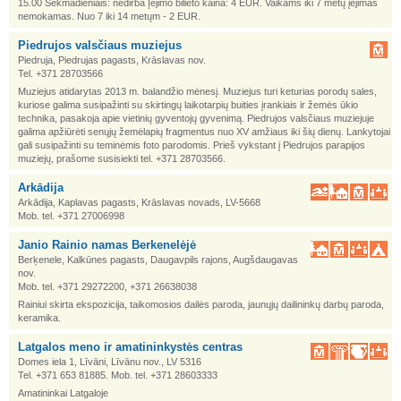
15.00 Sekmadieniais: nedirba Įėjimo bilieto kaina: 4 EUR. Vaikams iki 7 metų įėjimas
nemokamas. Nuo 7 iki 14 metųm - 2 EUR.
Piedrujos valsčiaus muziejus
Piedruja, Piedrujas pagasts, Krāslavas nov.
Tel. +371 28703566
Muziejus atidarytas 2013 m. balandžio mėnesį. Muziejus turi keturias porodų sales,
kuriose galima susipažinti su skirtingų laikotarpių buities įrankiais ir žemės ūkio
technika, pasakoja apie vietinių gyventojų gyvenimą. Piedrujos valsčiaus muziejuje
galima apžiūrėti senųjų žemėlapių fragmentus nuo XV amžiaus iki šių dienų. Lankytojai
gali susipažinti su teminėmis foto parodomis. Prieš vykstant į Piedrujos parapijos
muziejų, prašome susisiekti tel. +371 28703566.
Arkādija
Arkādija, Kaplavas pagasts, Krāslavas novads, LV-5668
Mob. tel. +371 27006998
Janio Rainio namas Berkenelėjė
Berķenele, Kalkūnes pagasts, Daugavpils rajons, Augšdaugavas
nov.
Mob. tel. +371 29272200, +371 26638038
Rainiui skirta ekspozicija, taikomosios dailės paroda, jaunųjų dailininkų darbų paroda,
keramika.
Latgalos meno ir amatininkystės centras
Domes iela 1, Līvāni, Līvānu nov., LV 5316
Tel. +371 653 81885. Mob. tel. +371 28603333
Amatininkai Latgaloje