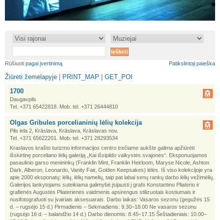
•
•
Rūšiuoti
pagal įvertinimą
Patikslintoji paieška
Žiūrėti žemėlapyje
|
PRINT_MAP
|
GET_POI
1700
Daugavpils
Tel. +371 65422818. Mob. tel. +371 26444810
Olgas Gribules porcelianinių lėlių kolekcija
Pils iela 2, Krāslava, Krāslava, Krāslavas nov.
Tel. +371 65622201. Mob. tel. +371 28293534
Kraslavos krašto turizmo informacijos centro trečiame aukšte galima apžiūrėti
išskirtinę porceliano lėlių galeriją „Kai išsipildo vaikystės svajonės“. Eksponuojamos
pasaulinio garso menininkų (Franklin Mint, Franklin Heirloom, Maryse Nicole, Ashton
Dark, Alberon, Leonardo, Vanity Fair, Golden Keepsakes) lėlės. Iš viso kolekcijoje yra
apie 2000 eksponatų: lėlių, lėlių namelių, taip pat labai senų rankų darbo lėlių vežimėlių.
Galerijos lankytojams suteikiama galimybė įsijausti į grafo Konstantino Pliaterio ir
grafienės Augustės Pliaterienės vaidmenis apsirengus stilizuotais kostiumais ir
nusifotografuoti su įvairiais aksesuarais. Darbo laikas: Vasaros sezonu (gegužės 15
d. – rugsėjo 15 d.) Pirmadienis – Sekmadienis: 9.30–18.00 Ne vasaros sezonu
(rugsėjo 16 d. – balandžio 14 d.) Darbo dienomis: 8.45–17.15 Šeštadieniais: 10.00–