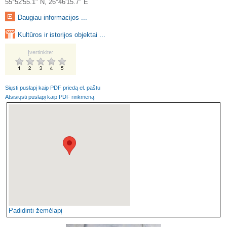
55°52'55.1" N, 26°46'15.7" E
Daugiau informacijos ...
Kultūros ir istorijos objektai ...
Įvertinkite:
Siųsti puslapį kaip PDF priedą el. paštu
Atsisiųsti puslapį kaip PDF rinkmeną
Padidinti žemėlapį