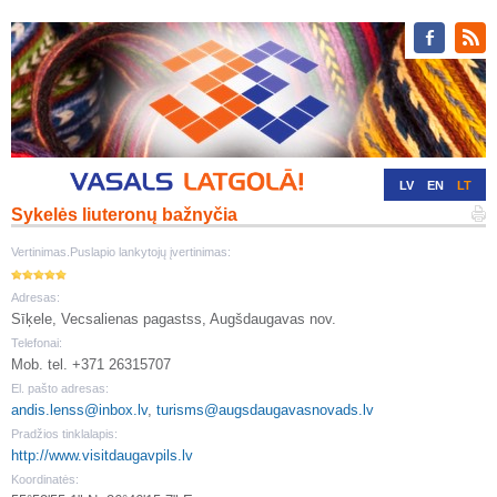
LV
EN
LT
Sykelės liuteronų bažnyčia
RU
DE
Vertinimas.Puslapio lankytojų įvertinimas:
Adresas:
Sīķele, Vecsalienas pagastss, Augšdaugavas nov.
Telefonai:
Mob. tel. +371 26315707
El. pašto adresas:
andis.lenss@inbox.lv
,
turisms@augsdaugavasnovads.lv
Pradžios tinklalapis:
http://www.visitdaugavpils.lv
Koordinatės: