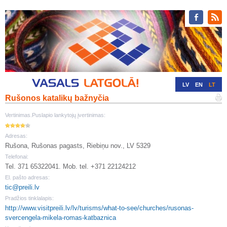
LV
EN
LT
Rušonos katalikų bažnyčia
RU
DE
Vertinimas.Puslapio lankytojų įvertinimas:
Adresas:
Rušona, Rušonas pagasts, Riebiņu nov., LV 5329
Telefonai:
Tel. 371 65322041. Mob. tel. +371 22124212
El. pašto adresas:
tic@preili.lv
Pradžios tinklalapis:
http://www.visitpreili.lv/lv/turisms/what-to-see/churches/rusonas-
svercengela-mikela-romas-katbaznica