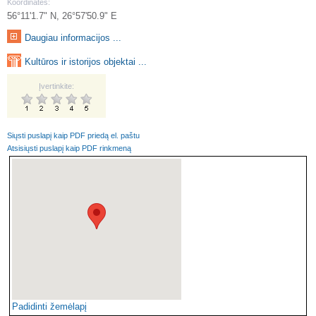
Koordinatės:
56°11'1.7" N, 26°57'50.9" E
Daugiau informacijos ...
Kultūros ir istorijos objektai ...
Įvertinkite:
Siųsti puslapį kaip PDF priedą el. paštu
Atsisiųsti puslapį kaip PDF rinkmeną
Padidinti žemėlapį