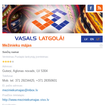
LV
EN
LT
Mežinieku mājas
RU
DE
Svečių namai
Vertinimas.Puslapio lankytojų įvertinimas:
Adresas:
Guteņi, Aglonas novads, LV 5304
Telefonai:
Mob. tel. 371 29234425; +371 28350601
El. pašto adresas:
meziniekumajas@inbox.lv
Pradžios tinklalapis:
http://www.meziniekumajas.viss.lv
Koordinatės: