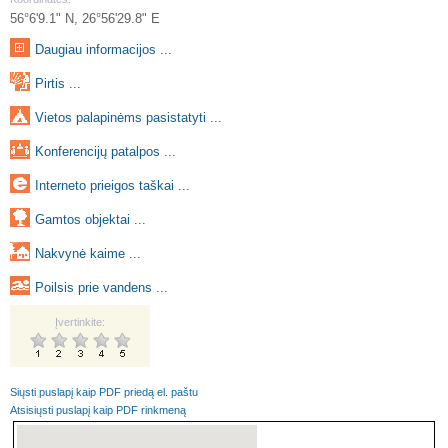
56°6'9.1" N, 26°56'29.8" E
Daugiau informacijos ...
Pirtis ...
Vietos palapinėms pasistatyti ...
Konferencijų patalpos ...
Interneto prieigos taškai ...
Gamtos objektai ...
Nakvynė kaime ...
Poilsis prie vandens ...
Įvertinkite:
Siųsti puslapį kaip PDF priedą el. paštu
Atsisiųsti puslapį kaip PDF rinkmeną