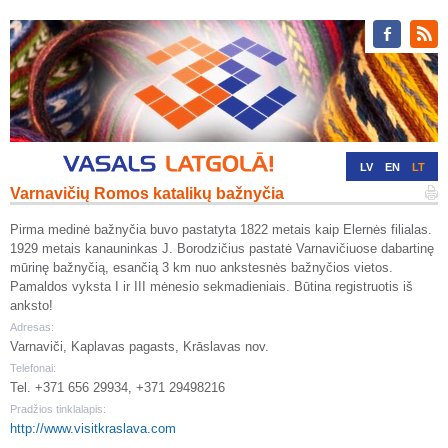
LV
EN
LT
Varnavičių Romos katalikų bažnyčia
RU
DE
Pirma medinė bažnyčia buvo pastatyta 1822 metais kaip Elernės filialas.
1929 metais kanauninkas J. Borodzičius pastatė Varnavičiuose dabartinę
mūrinę bažnyčią, esančią 3 km nuo ankstesnės bažnyčios vietos.
Pamaldos vyksta I ir III mėnesio sekmadieniais. Būtina registruotis iš
anksto!
Adresas:
Varnaviči, Kaplavas pagasts, Krāslavas nov.
Telefonai:
Tel. +371 656 29934, +371 29498216
Pradžios tinklalapis:
http://www.visitkraslava.com