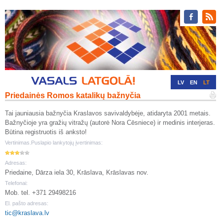
LV
EN
LT
Priedainės Romos katalikų bažnyčia
RU
DE
Tai jauniausia bažnyčia Kraslavos savivaldybėje, atidaryta 2001 metais.
Bažnyčioje yra gražių vitražų (autorė Nora Cēsniece) ir medinis interjeras.
Būtina registruotis iš anksto!
Vertinimas.Puslapio lankytojų įvertinimas:
Adresas:
Priedaine, Dārza iela 30, Krāslava, Krāslavas nov.
Telefonai:
Mob. tel. +371 29498216
El. pašto adresas:
tic@kraslava.lv