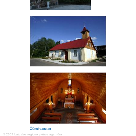
Žiūrėti daugiau
© 2007 Latgalos regiono plėtros agentūra