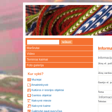
Maršrutai
Informa
Video
Informaci
Teminiai kaimai
Jūsų el. paš
Foto galerija
Jūsų vardas
Kur vykti?
Muziejai
Gavėjo el. p
Amatininkystė
Kultūros ir istorijos objektai
Tema
Gamtos objektai
Nakvynė mieste
Tekstas
Nakvynė kaime
Galimybė gauti pusryčius