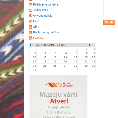
Poilsis prie vandens
Jodinėjimas
Aktyvus poilsis
Pirtis
SPA
Konferencijų patalpos
Paieška
MONTH_NAME_8 2026
1
2
3
4
5
6
7
8
9
10
11
12
13
14
15
16
17
18
19
20
21
22
23
24
25
26
27
28
29
30
31