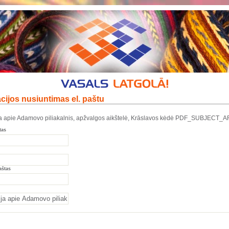
cijos nusiuntimas el. paštu
ja apie Adamovo piliakalnis, apžvalgos aikštelė, Krāslavos kėdė PDF_SUBJECT_
tas
aštas