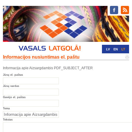
LV
EN
LT
Informacijos nusiuntimas el. paštu
RU
DE
Informacija apie Aizsargdambis PDF_SUBJECT_AFTER
Jūsų el. paštas
Jūsų vardas
Gavėjo el. paštas
Tema
Tekstas