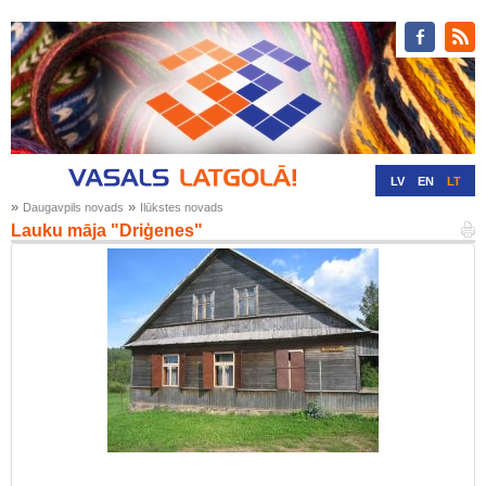
LV
EN
LT
»
»
Daugavpils novads
Ilūkstes novads
RU
DE
Lauku māja "Driģenes"