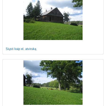
Siųsti kaip el. atviruką