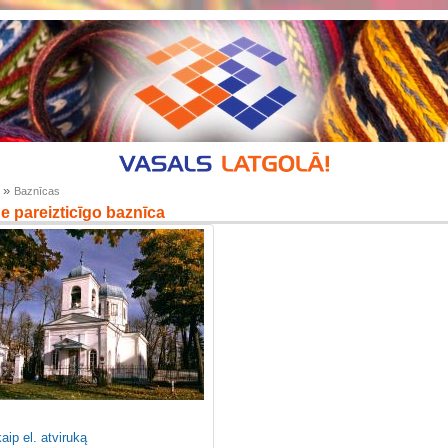
»
Baznīcas
 pareizticīgo baznīca
kaip el. atviruką