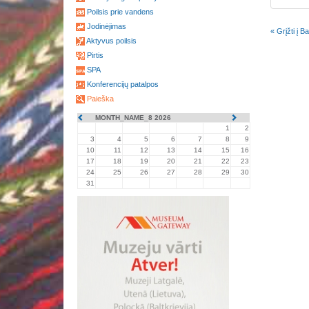
Poilsis prie vandens
Jodinėjimas
« Grįžti į 
Aktyvus poilsis
Pirtis
SPA
Konferencijų patalpos
Paieška
MONTH_NAME_8 2026
1
2
3
4
5
6
7
8
9
10
11
12
13
14
15
16
17
18
19
20
21
22
23
24
25
26
27
28
29
30
31