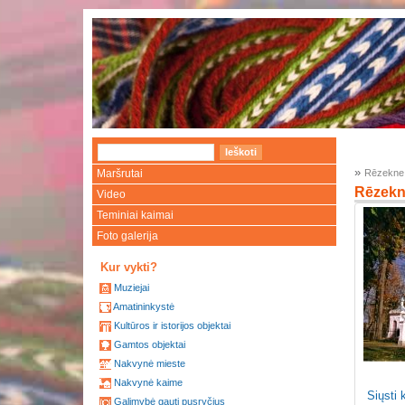
»
Maršrutai
Rēzekne
Rēzekne
Video
Teminiai kaimai
Foto galerija
Kur vykti?
Muziejai
Amatininkystė
Kultūros ir istorijos objektai
Gamtos objektai
Nakvynė mieste
Nakvynė kaime
Siųsti 
Galimybė gauti pusryčius