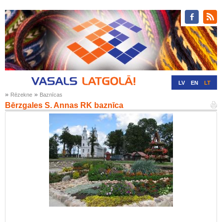
LV
EN
LT
»
»
Rēzekne
Baznīcas
RU
DE
Bērzgales S. Annas RK baznīca