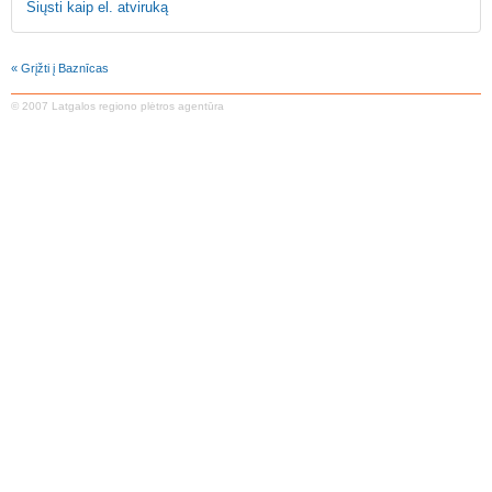
Siųsti kaip el. atviruką
« Grįžti į Baznīcas
© 2007 Latgalos regiono plėtros agentūra