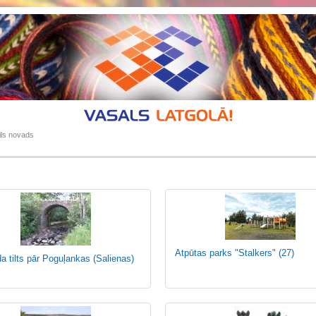
ls novads
Atpūtas parks "Stalkers"
(27)
a tilts pār Poguļankas (Salienas)