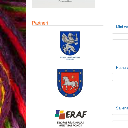
Partneri
Mini zo
Putnu 
Salien