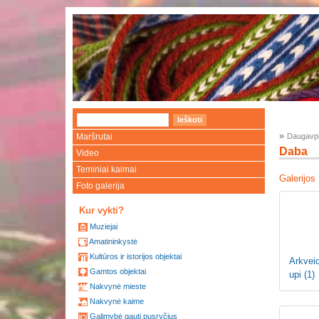
»
Maršrutai
Daugavpi
Daba
Video
Teminiai kaimai
Galerijos
Foto galerija
Kur vykti?
Muziejai
Amatininkystė
Kultūros ir istorijos objektai
Arkveid
Gamtos objektai
upi
(1)
Nakvynė mieste
Nakvynė kaime
Galimybė gauti pusryčius