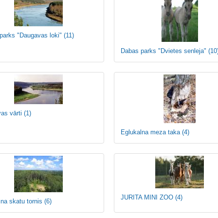
parks "Daugavas loki"
(11)
Dabas parks "Dvietes senleja"
(10
as vārti
(1)
Eglukalna meza taka
(4)
JURITA MINI ZOO
(4)
lna skatu tornis
(6)