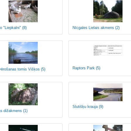
o "Liepkalni"
(8)
Nīcgales Lielais akmens
(2)
Raptors Park
(5)
vērošanas tornis Višķos
(5)
Slutišķu krauja
(9)
as dižakmens
(1)