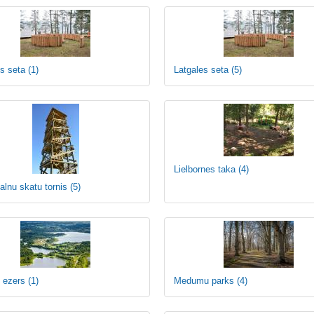
es seta
(1)
Latgales seta
(5)
Lielbornes taka
(4)
alnu skatu tornis
(5)
 ezers
(1)
Medumu parks
(4)