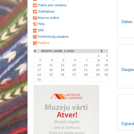
Poilsis prie vandens
Jodinėjimas
Aktyvus poilsis
Dabas 
Pirtis
SPA
Konferencijų patalpos
Paieška
MONTH_NAME_8 2026
1
2
3
4
5
6
7
8
9
10
11
12
13
14
15
16
Daugav
17
18
19
20
21
22
23
24
25
26
27
28
29
30
31
Egļuka