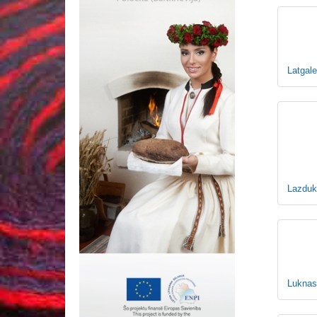
Latgal
Lazduk
Luknas