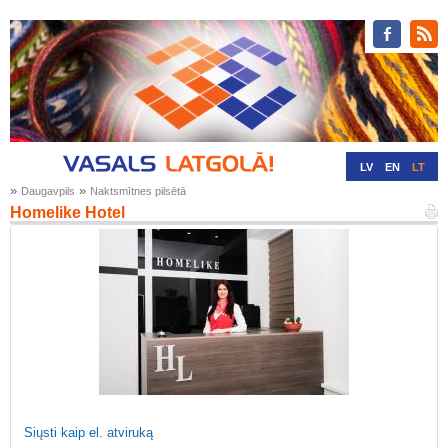
LV
EN
LT
»
»
Daugavpils
Naktsmītnes pilsētā
RU
DE
Homelike Hotel
Siųsti kaip el. atviruką