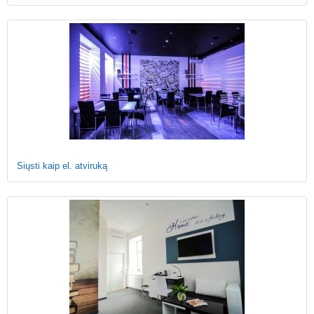
Siųsti kaip el. atviruką