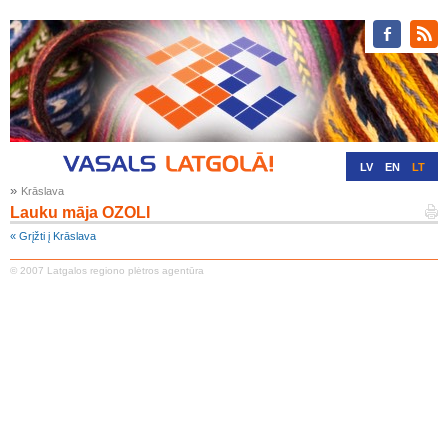
LV
EN
LT
»
Krāslava
RU
DE
Lauku māja OZOLI
« Grįžti į Krāslava
© 2007 Latgalos regiono plėtros agentūra