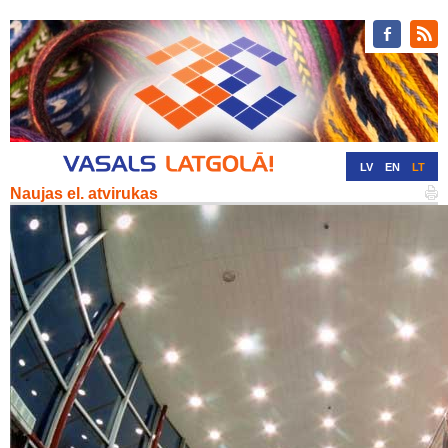
LV
EN
LT
Naujas el. atvirukas
RU
DE