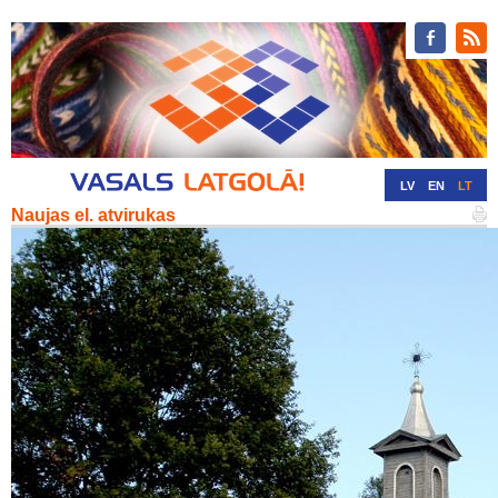
LV
EN
LT
Naujas el. atvirukas
RU
DE