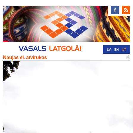
LV
EN
LT
Naujas el. atvirukas
RU
DE