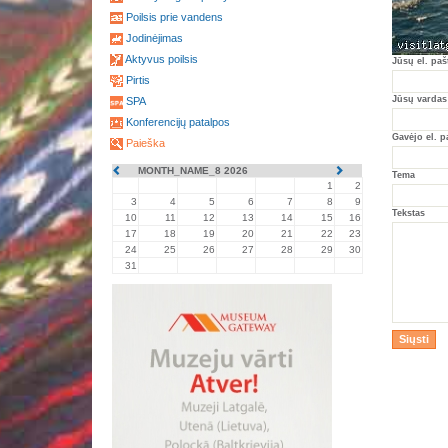
Poilsis prie vandens
Jodinėjimas
Aktyvus poilsis
Jūsų el. paš
Pirtis
Jūsų vardas
SPA
Konferencijų patalpos
Gavėjo el. p
Paieška
MONTH_NAME_8 2026
Tema
1
2
3
4
5
6
7
8
9
Tekstas
10
11
12
13
14
15
16
17
18
19
20
21
22
23
24
25
26
27
28
29
30
31