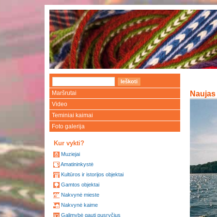
Maršrutai
Naujas 
Video
Teminiai kaimai
Foto galerija
Kur vykti?
Muziejai
Amatininkystė
Kultūros ir istorijos objektai
Gamtos objektai
Nakvynė mieste
Nakvynė kaime
Galimybė gauti pusryčius