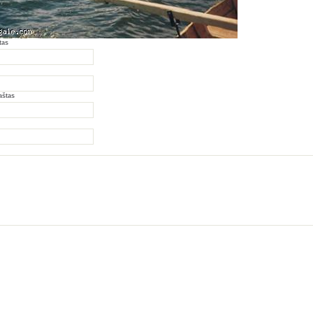
tas
aštas