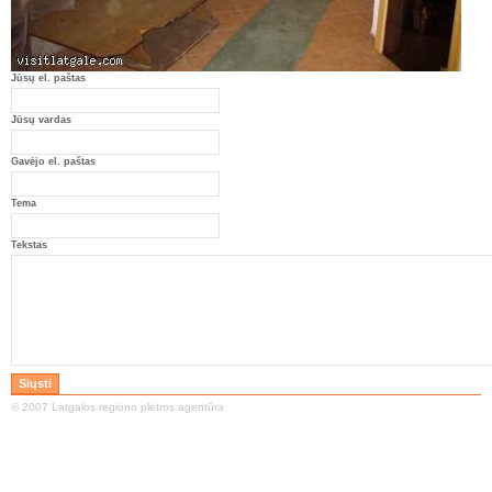
Jūsų el. paštas
Jūsų vardas
Gavėjo el. paštas
Tema
Tekstas
© 2007 Latgalos regiono plėtros agentūra