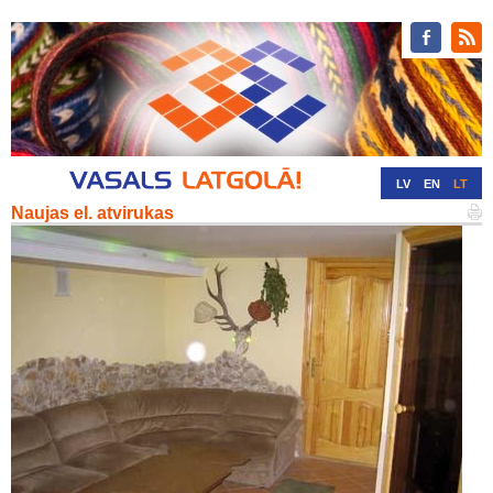
LV
EN
LT
Naujas el. atvirukas
RU
DE