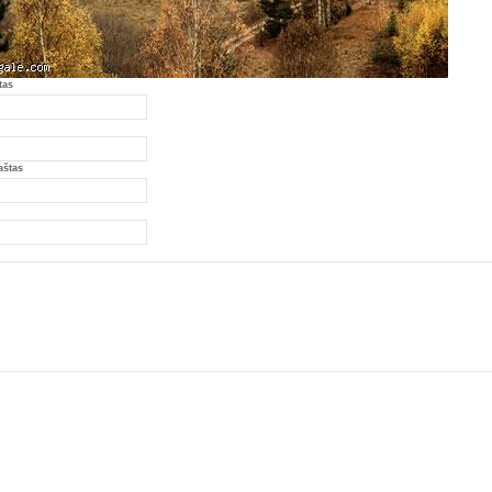
tas
aštas