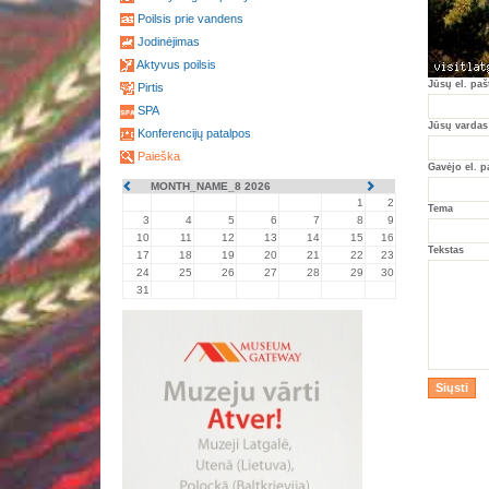
Poilsis prie vandens
Jodinėjimas
Aktyvus poilsis
Jūsų el. paš
Pirtis
SPA
Jūsų vardas
Konferencijų patalpos
Paieška
Gavėjo el. p
MONTH_NAME_8 2026
1
2
Tema
3
4
5
6
7
8
9
10
11
12
13
14
15
16
Tekstas
17
18
19
20
21
22
23
24
25
26
27
28
29
30
31