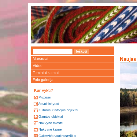
Maršrutai
Naujas 
Video
Teminiai kaimai
Foto galerija
Kur vykti?
Muziejai
Amatininkystė
Kultūros ir istorijos objektai
Gamtos objektai
Nakvynė mieste
Nakvynė kaime
Galimybė gauti pusryčius