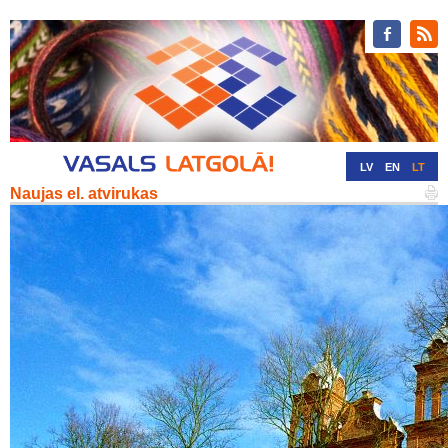
LV
EN
LT
Naujas el. atvirukas
RU
DE