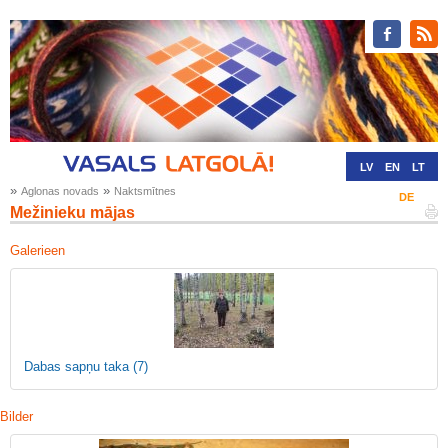
LV
EN
LT
»
»
Aglonas novads
Naktsmītnes
RU
DE
Mežinieku mājas
Galerieen
Dabas sapņu taka
(7)
Bilder