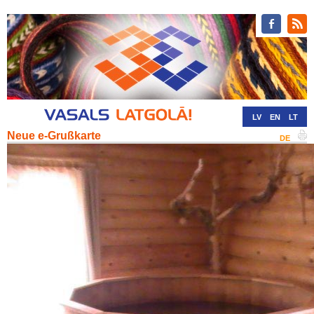
LV
EN
LT
Neue e-Grußkarte
RU
DE