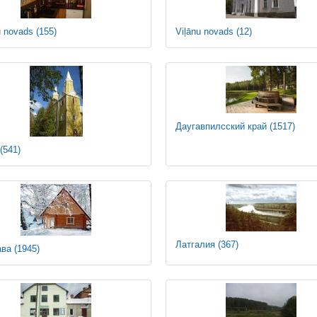
u novads
(155)
Viļānu novads
(12)
Даугавпилсский край
(1517)
(541)
Латгалия
(367)
ава
(1945)