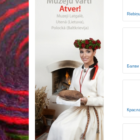
Riebiņ
Балви
Красл