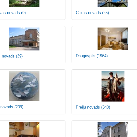
avas novads
(9)
Ciblas novads
(25)
Daugavpils
(1964)
s novads
(39)
 novads
(209)
Preiļu novads
(340)