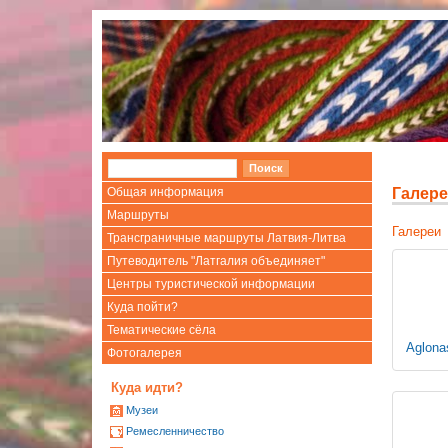
Общая информация
Галере
Маршруты
Галереи
Трансграничные маршруты Латвия-Литва
Путеводитель "Латгалия объединяет"
Центры туристической информации
Куда пойти?
Тематические сёла
Aglona
Фотогалерея
Куда идти?
Mузеи
Ремесленничество