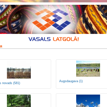
я
Augsdaugava
(1)
s novads
(581)