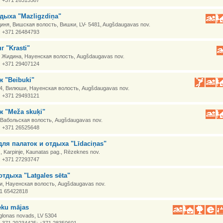
: +371 26315587
дыха "Mazligzdiņa"
иня, Вишская волость, Вишки, LV- 5481, Augšdaugavas nov.
: +371 26484793
г "Krasti"
, Жидина, Науенская волость, Augšdaugavas nov.
: +371 29407124
ж "Beibuki"
, Вилюши, Науенская волость, Augšdaugavas nov.
: +371 29493121
ж "Meža skuķi"
Вабольская волость, Augšdaugavas nov.
: +371 26525648
для палаток и отдыха "Līdaciņas"
, Karpinje, Kaunatas pag., Rēzeknes nov.
: +371 27293747
отдыха "Latgales sēta"
, Науенская волость, Augšdaugavas nov.
71 65422818
eku mājas
Aglonas novads, LV 5304