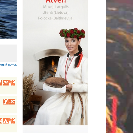
•
нный поиск