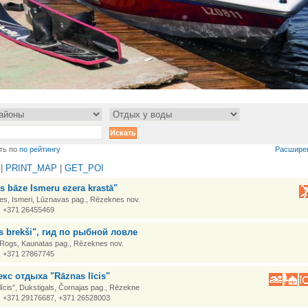
ть по
по рейтингу
Расшире
|
PRINT_MAP
|
GET_POI
s bāze Ismeru ezera krastā"
es, Ismeri, Lūznavas pag., Rēzeknes nov.
: +371 26455469
s brekši", гид по рыбной ловле
, Rogs, Kaunatas pag., Rēzeknes nov.
: +371 27867745
кс отдыха "Rāznas līcis"
īcis", Dukstigals, Čornajas pag., Rēzekne
: +371 29176687, +371 26528003