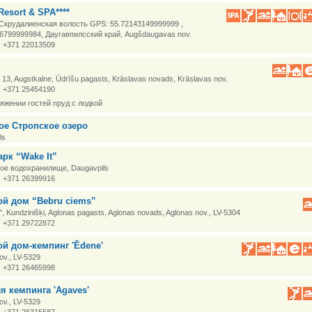
Resort & SPA****
Скрудалиенская волость GPS: 55.72143149999999 ,
6799999984, Даугавпилсский край, Augšdaugavas nov.
: +371 22013509
a 13, Augstkalne, Ūdrīšu pagasts, Krāslavas novads, Krāslavas nov.
: +371 25454190
яжении гостей пруд с лодкой
е Стропское озеро
ls
арк “Wake It”
ое водохранилище, Daugavpils
: +371 26399916
ой дом “Bebru ciems”
, Kundzinišķi, Aglonas pagasts, Aglonas novads, Aglonas nov., LV-5304
: +371 29722872
ой дом-кемпинг 'Ēdene'
ov., LV-5329
: +371 26465998
я кемпинга 'Agaves'
ov., LV-5329