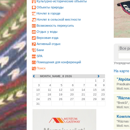
Kультурно-историческиe объекты
Oбъекты природы
Ночлег в городе
Ночлег в сельской местности
Возможность перекусить
Oтдых у воды
•
Верховая езда
Активный отдых
Бани
SPA
Помещения для конференций
Упорядочи
Поиск
На карте
MONTH_NAME_8 2026
"Atpūta
1
2
Priedkaln
3
4
5
6
7
8
9
Моб.тел.
10
11
12
13
14
15
16
17
18
19
20
21
22
23
"Rāzna
24
25
26
27
28
29
30
"Brekši"
31
Моб.тел.
Kомпле
"Rāznas l
Моб.тел.