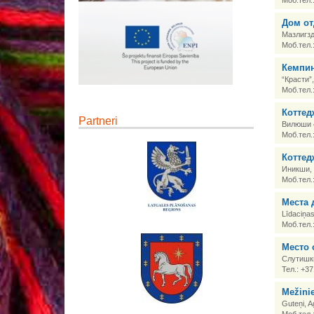
Моб.тел.
Дом от
Мазлигзд
Моб.тел.
Кемпин
“Красти”
Моб.тел.
Коттед
Partneri
Вилюши 4
Моб.тел.
Коттед
Иникши, 
Моб.тел.
Места 
Līdaciņas
Моб.тел.
Место 
Слутишки
Тел.: +3
Mežini
Guteņi, 