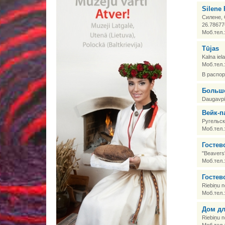
Silene 
Силене, 
26.78677
Моб.тел.
Tūjas
Kalna iel
Моб.тел.
В распор
Большо
Daugavpi
Вейк-п
Ругельск
Моб.тел.
Гостев
"Beavers"
Моб.тел.
Гостев
Riebiņu n
Моб.тел.
Дом дл
Riebiņu n