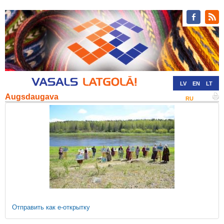
LV
EN
LT
Augsdaugava
RU
DE
Отправить как е-открытку