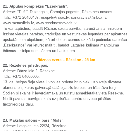
21. Atpūtas komplekss “Ezerkrasti”.
Adrese: “Tiliši”, Dukstigals, Čornajas pagasts, Rēzeknes novads.
Tālr.: +371 26450437. eseja4@inbox.lv, sandravisa@inbox.lv,
www.raznaslicis.lv, www.rezeknesnovads.lv
Te var atpūsties, baudīt Rāznas ezera burvību, sarunā ar saimniekiem
izzināt vietējās paražas, tradīcijas un vēsturiskas leģendas par apkārtnes
apskatāmiem objektiem, kā arī doties ciemos uz kādu podnieku darbnīcu.
„Ezerkrastos” var ieturēt maltīti, baudot Latgales kulinārā mantojuma
ēdienus. Ir telpa semināriem un banketiem.
Rāznas ezers – Rēzekne - 25 km
22. Rēzeknes pilsdrupas.
Adrese: Dārza iela 2, Rēzekne.
Tālr.: +371 64605005.
13. gs. beigās šajā vietā Livonijas ordeņa bruņinieki uzbūvēja divstāvu
akmens pili, kuras galvenajā daļā bija trīs korpusi un trīsstāvu torņi.
Šodien pilskalns ir ievērojamākā un tūristu apmeklētākā vieta Rēzeknē.
No tā paveras burvīgs skats uz pilsētas centru un veco pilsētas
tirdzniecības daļu.
23. Mākslas salons – bārs “Mōls”.
Adrese: Latgales iela 22/24, Rēzekne.