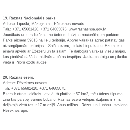
19. Rāznas Nacionālais parks.
Adrese: Lipuški, Mākoņkalns, Rēzeknes novads.
Tālr.: +371 65681420, +371 64605075, www.raznasnpa.gov.lv
Jaunākais un otrs lielākais no četriem Latvijas nacionālajiem parkiem.
Parks aizņem 59615 ha lielu teritoriju. Aptver vairākas agrāk patstāvīgas
aizsargājamās teritorijas – Salāja ezeru, Lielais Liepu kalnu, Ezernieku
ainavu apvidu ar Ežezeru un tā salām. Te darbojas vairākas viesu mājas,
kas piedāvā dažādas aktīvās atpūtas iespējas. Jauka pastaigu un piknika
vieta ir Piloru ozolu audze.
20. Rāznas ezers.
Adrese: Rēzeknes novads.
Tālr. +371 65681420, +371 64605075.
Ezers ir otrais lielākais Latvijā, tā platība ir 57 km2, taču ūdens tilpuma
ziņā tas pārspēj vareno Lubānu. Rāznas ezera vidējais dziļums ir 7 m,
dziļākajā vietā tas ir 17 m dziļš. Abus milžus - Rāznu un Lubānu - savieno
Rēzeknes upe.