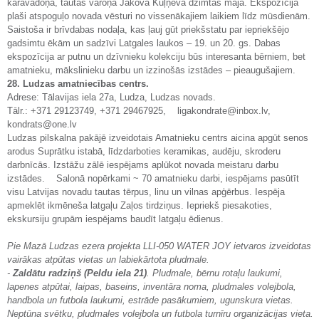
karavadoņa, tautas varoņa Jakova Kuļņeva dzimtas mājā. Ekspozīcija
plaši atspoguļo novada vēsturi no vissenākajiem laikiem līdz mūsdienām.
Saistoša ir brīvdabas nodaļa, kas ļauj gūt priekšstatu par iepriekšējo
gadsimtu ēkām un sadzīvi Latgales laukos – 19. un 20. gs. Dabas
ekspozīcija ar putnu un dzīvnieku kolekciju būs interesanta bērniem, bet
amatnieku, mākslinieku darbu un izzinošās izstādes – pieaugušajiem.
28. Ludzas amatniecības centrs.
Adrese: Tālavijas iela 27a, Ludza, Ludzas novads.
Tālr.: +371 29123749, +371 29467925, ligakondrate@inbox.lv,
kondrats@one.lv
Ludzas pilskalna pakājē izveidotais Amatnieku centrs aicina apgūt senos
arodus Suprātku istabā, līdzdarboties keramikas, audēju, skroderu
darbnīcās. Izstāžu zālē iespējams aplūkot novada meistaru darbu
izstādes. Salonā nopērkami ~ 70 amatnieku darbi, iespējams pasūtīt
visu Latvijas novadu tautas tērpus, linu un vilnas apģērbus. Iespēja
apmeklēt ikmēneša latgaļu Zaļos tirdziņus. Iepriekš piesakoties,
ekskursiju grupām iespējams baudīt latgaļu ēdienus.
Pie Mazā Ludzas ezera projekta LLI-050 WATER JOY ietvaros izveidotas
vairākas atpūtas vietas un labiekārtota pludmale.
-
Zaldātu radziņš (Peldu iela 21)
. Pludmale, bērnu rotaļu laukumi,
lapenes atpūtai, laipas, baseins, inventāra noma, pludmales volejbola,
handbola un futbola laukumi, estrāde pasākumiem, ugunskura vietas.
Neptūna svētku, pludmales volejbola un futbola turnīru organizācijas vieta.