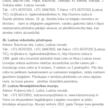
Ludza, daļa no Odu, Tirgus, Baznīcas, Tālavijas, Kr. Barona, Stacijas, J.
Soikāna ielām. Ludzas novads.
Tālr.: +371 65707203, +371 29467925, T./fakss +371 65707202 (Ludzas
TIC), tic@ludza.lv, ligakondrate@inbox.lv, http://turisms.ludza.lv
Šaurās pilsētas ieliņas, 19. gs. būvētie koka un ķieģeļu vienstāvu un
divstāvu nami ar slēgtajiem pagalmiem, vairāku gadsimtu laikā ir bijusi
neatņemama pilskalna pakājes ainavas un pilsētbūvniecība daļa, kas
atrodas valsts aizsardzībā.
26. Ludzas viduslaiku pilsdrupas.
Adrese: Baznīcas iela, Ludza, Ludzas novads.
Tālr.: +371 65707203, +371 29467925; tālr./fakss +371 65707202 (Ludzas
TIC), tic@ludza.lv, ligakondrate@inbox.lv, http://turisms.ludza.lv
1399. gadā vācu krustneši pilskalnā starp Lielo un Mazo Ludzas ezeru
Livonijas ordeņa austrumu robežas aizsardzībai uzcēla varenu pili –
trīsstāvīgu mūra celtni ar 6 torņiem, 3 vārtiem un 2 priekšpilīm. Pils tika
celta no pelēkiem laukakmeņiem un sarkaniem ķieģeļiem, rotāta melniem
glazētiem ķieģeļiem. Pilsdrupas ir iemīļota pilsētnieku un viesu atpūtas
vieta, no kuras pavera pilsētas skaistākā panorāma.
27. Ludzas Novadpētniecības muzejs.
Adrese: Kuļņeva iela 2, Ludza, Ludzas novads.
Tālr.: +371 65723931, ludzasmuzejs@inbox.lv, www.ludzasmuzejs.lv
Viens no eksponātiem bagātākajiem Latgales muzejiem ar plašu
brīvdabas ekspozīciju. Muzejs ierīkots 1812. gada Tēvijas kara ģenerāļa