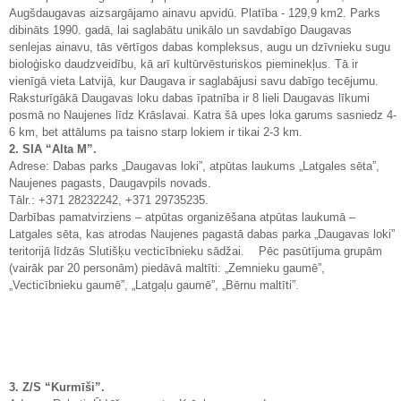
Augšdaugavas aizsargājamo ainavu apvidū. Platība - 129,9 km2. Parks
dibināts 1990. gadā, lai saglabātu unikālo un savdabīgo Daugavas
senlejas ainavu, tās vērtīgos dabas kompleksus, augu un dzīvnieku sugu
bioloģisko daudzveidību, kā arī kultūrvēsturiskos pieminekļus. Tā ir
vienīgā vieta Latvijā, kur Daugava ir saglabājusi savu dabīgo tecējumu.
Raksturīgākā Daugavas loku dabas īpatnība ir 8 lieli Daugavas līkumi
posmā no Naujenes līdz Krāslavai. Katra šā upes loka garums sasniedz 4-
6 km, bet attālums pa taisno starp lokiem ir tikai 2-3 km.
2. SIA “Alta M”.
Adrese: Dabas parks „Daugavas loki”, atpūtas laukums „Latgales sēta”,
Naujenes pagasts, Daugavpils novads.
Tālr.: +371 28232242, +371 29735235.
Darbības pamatvirziens – atpūtas organizēšana atpūtas laukumā –
Latgales sēta, kas atrodas Naujenes pagastā dabas parka „Daugavas loki”
teritorijā līdzās Slutišķu vecticībnieku sādžai. Pēc pasūtījuma grupām
(vairāk par 20 personām) piedāvā maltīti: „Zemnieku gaumē”,
„Vecticībnieku gaumē”, „Latgaļu gaumē”, „Bērnu maltīti”.
3. Z/S “Kurmīši”.