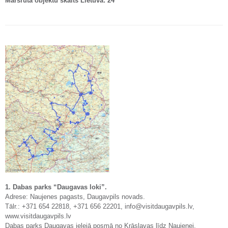
Maršruta objektu skaits Lietuvā: 24
1. Dabas parks “Daugavas loki”.
Adrese: Naujenes pagasts, Daugavpils novads.
Tālr.: +371 654 22818, +371 656 22201, info@visitdaugavpils.lv,
www.visitdaugavpils.lv
Dabas parks Daugavas ielejā posmā no Krāslavas līdz Naujenei,