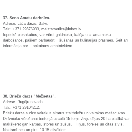
37. Seno Amatu darbnīca.
Adrese: Lāča dārzs, Balvi.
Tālr.: +371 29376933, meistarseriks@inbox.lv
Iepriekš piesakoties, var vērot galdnieka, kalēja u.c. amatnieku
darbošanos, pašiem pārbaudīt šūšanas un kulinārijas prasmes. Šeit arī
informācija par apkaimes amatniekiem.
38. Briežu dārzs ”Mežsētas”.
Adrese: Rugāju novads.
Tālr.: +371 29104212.
Briežu dārzā audzē vairākus simtus staltbriežu un vairākas mežacūkas.
Dzīvnieku vērošanai teritorijā uzcelti 15 torņi. Zivju dīķos 20 ha platībā var
makšķerēt gan karpas, stores un zušus, līņus, foreles un citas zivis.
Naktsmītnes un pirts 10-15 cilvēkiem.