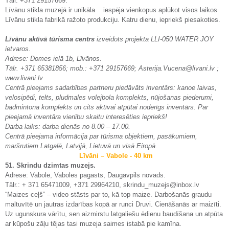
Tālr. +371 29157669.
Līvānu stikla muzejā ir unikāla iespēja vienkopus aplūkot visos laikos
Līvānu stikla fabrikā ražoto produkciju. Katru dienu, iepriekš piesakoties.
Līvānu aktīvā tūrisma centrs
izveidots projekta LLI-050 WATER JOY
ietvaros.
Adrese: Domes ielā 1b, Līvānos.
Tālr. +371 65381856; mob.: +371 29157669; Asterija.Vucena@livani.lv ;
www.livani.lv
Centrā pieejams sadarbības partneru piedāvāts inventārs: kanoe laivas,
velosipēdi, telts, pludmales volejbola komplekts, nūjošanas piederumi,
badmintona komplekts un cits aktīvai atpūtai noderīgs inventārs. Par
pieejamā inventāra vienību skaitu interesēties iepriekš!
Darba laiks: darba dienās no 8.00 – 17.00.
Centrā pieejama informācija par tūrisma objektiem, pasākumiem,
maršrutiem Latgalē, Latvijā, Lietuvā un visā Eiropā.
Līvāni – Vabole - 40 km
51. Skrindu dzimtas muzejs.
Adrese: Vabole, Vaboles pagasts, Daugavpils novads.
Tālr.: + 371 65471009, +371 29964210, skrindu_muzejs@inbox.lv
“Maizes ceļš” – video stāsts par to, kā top maize. Darbošanās graudu
maltuvītē un jautras izdarības kopā ar runci Druvi. Cienāšanās ar maizīti.
Uz ugunskura vārītu, sen aizmirstu latgaliešu ēdienu baudīšana un atpūta
ar kūpošu zāļu tējas tasi muzeja saimes istabā pie kamīna.