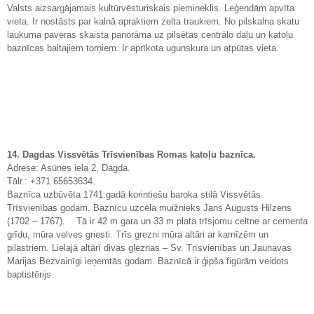
Valsts aizsargājamais kultūrvēsturiskais piemineklis. Leģendām apvīta
vieta. Ir nostāsts par kalnā apraktiem zelta traukiem. No pilskalna skatu
laukuma paveras skaista panorāma uz pilsētas centrālo daļu un katoļu
baznīcas baltajiem torņiem. Ir aprīkota ugunskura un atpūtas vieta.
14. Dagdas Vissvētās Trīsvienības Romas katoļu baznīca.
Adrese: Asūnes iela 2, Dagda.
Tālr.: +371 65653634.
Baznīca uzbūvēta 1741.gadā korintiešu baroka stilā Vissvētās
Trīsvienības godam. Baznīcu uzcēla muižnieks Jans Augusts Hilzens
(1702 – 1767). Tā ir 42 m gara un 33 m plata trīsjomu celtne ar cementa
grīdu, mūra velves griesti. Trīs grezni mūra altāri ar karnīzēm un
pilastriem. Lielajā altārī divas gleznas – Sv. Trīsvienības un Jaunavas
Marijas Bezvainīgi ieņemtās godam. Baznīcā ir ģipša figūrām veidots
baptistērijs.