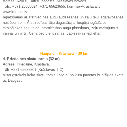
Adrese: Rakuti, Ūdrīšu pagasts, Krāslavas novads.
Tālr.: +371 26538824, +371 65623655, kurmisi@kraslava.lv,
www.kurmisi.lv
Iepazīšanās ar ārstniecības augu audzēšanas un zāļu tēju izgatavošanas
noslēpumiem. Ārstniecības tēju degustācija. Iespēja iegādāties
ekoloģiskas zāļu tējas, ārstniecības augu pirtsslotas, zāļu maisījumus
vannai un pirtij. Cena pēc vienošanās. Jāpiesakās iepriekš.
Naujene – Krāslava – 30 km
4. Priedaines skatu tornis (32 m).
Adrese: Priedaine, Krāslava.
Tālr. +371 65622201 (Krāslavas TIC).
Visaugstākais koka skatu tornis Latvijā, no kura paveras brīnišķīgs skats
uz Daugavu.