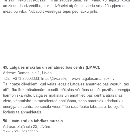
Te saimnieko cilvēki, kuri mīl un saudzē dabu. Te ir vieta, kur iepazīt koku
un ziedu daudzveidību, kur dvēselei atpūsties ziedu smaržās pļavu un
mežu burvībā. Nobaudīt veselīgas tējas pēc lauku pirts.
49. Latgales mākslas un amatniecības centrs (LMAC).
Adrese: Domes iela 1, Līvāni.
Tālr.: +371 28603333, lmac@livani.lv, www.latgalesamatnieki.lv
Tā ir oāze cilvēkiem, kuri vēlas iepazīt Latgales amatniecības vēsturi, tās
attīstību līdz mūsdienām, baudīt mākslas vērtības un gūt pozitīvu enerģiju
harmoniskā vidē. Latgales mākslas un amatniecības centra atrašanās
vieta, vēsturiskā un mūsdienīgā saplūšana, seno amatnieku darbarīku
enerģija un centra personāla viesmīlība rada īpašo labo auru, ko izjutīs
ikviens tā apmeklētājs.
50. Līvānu stikla fabrikas muzejs.
Adrese: Zaļā iela 23, Līvāni.