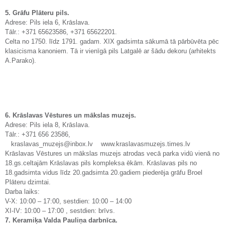
5. Grāfu Plāteru pils.
Adrese: Pils iela 6, Krāslava.
Tālr.: +371 65623586, +371 65622201.
Celta no 1750. līdz 1791. gadam. XIX gadsimta sākumā tā pārbūvēta pēc
klasicisma kanoniem. Tā ir vienīgā pils Latgalē ar šādu dekoru (arhitekts
A.Parako).
6. Krāslavas Vēstures un mākslas muzejs.
Adrese: Pils iela 8, Krāslava.
Tālr.: +371 656 23586,
kraslavas_muzejs@inbox.lv www.kraslavasmuzejs.times.lv
Krāslavas Vēstures un mākslas muzejs atrodas vecā parka vidū vienā no
18.gs.celtajām Krāslavas pils kompleksa ēkām. Krāslavas pils no
18.gadsimta vidus līdz 20.gadsimta 20.gadiem piederēja grāfu Broel
Plāteru dzimtai.
Darba laiks:
V-X: 10:00 – 17:00, sestdien: 10:00 – 14:00
XI-IV: 10:00 – 17:00 , sestdien: brīvs.
7. Keramiķa Valda Pauliņa darbnīca.