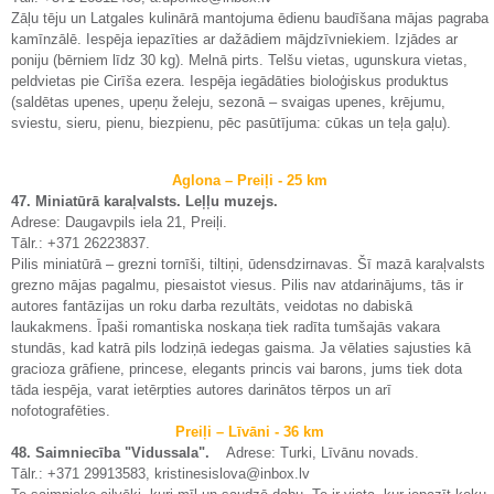
Zāļu tēju un Latgales kulinārā mantojuma ēdienu baudīšana mājas pagraba
kamīnzālē. Iespēja iepazīties ar dažādiem mājdzīvniekiem. Izjādes ar
poniju (bērniem līdz 30 kg). Melnā pirts. Telšu vietas, ugunskura vietas,
peldvietas pie Cirīša ezera. Iespēja iegādāties bioloģiskus produktus
(saldētas upenes, upeņu želeju, sezonā – svaigas upenes, krējumu,
sviestu, sieru, pienu, biezpienu, pēc pasūtījuma: cūkas un teļa gaļu).
Aglona – Preiļi - 25 km
47. Miniatūrā karaļvalsts. Leļļu muzejs.
Adrese: Daugavpils iela 21, Preiļi.
Tālr.: +371 26223837.
Pilis miniatūrā – grezni tornīši, tiltiņi, ūdensdzirnavas. Šī mazā karaļvalsts
grezno mājas pagalmu, piesaistot viesus. Pilis nav atdarinājums, tās ir
autores fantāzijas un roku darba rezultāts, veidotas no dabiskā
laukakmens. Īpaši romantiska noskaņa tiek radīta tumšajās vakara
stundās, kad katrā pils lodziņā iedegas gaisma. Ja vēlaties sajusties kā
gracioza grāfiene, princese, elegants princis vai barons, jums tiek dota
tāda iespēja, varat ietērpties autores darinātos tērpos un arī
nofotografēties.
Preiļi – Līvāni - 36 km
48. Saimniecība "Vidussala".
Adrese: Turki, Līvānu novads.
Tālr.: +371 29913583, kristinesislova@inbox.lv