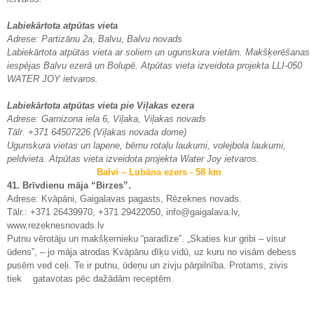
Labiekārtota atpūtas vieta
Adrese: Partizānu 2a, Balvu, Balvu novads
Labiekārtota atpūtas vieta ar soliem un ugunskura vietām. Makšķerēšanas
iespējas Balvu ezerā un Bolupē. Atpūtas vieta izveidota projekta LLI-050
WATER JOY ietvaros.
Labiekārtota atpūtas vieta pie Viļakas ezera
Adrese: Garnizona iela 6, Viļaka, Viļakas novads
Tālr. +371 64507226 (Viļakas novada dome)
Ugunskura vietas un lapene, bērnu rotaļu laukumi, volejbola laukumi,
peldvieta. Atpūtas vieta izveidota projekta Water Joy ietvaros.
Balvi – Lubāna ezers - 58 km
41. Brīvdienu māja “Birzes”.
Adrese: Kvāpāni, Gaigalavas pagasts, Rēzeknes novads.
Tālr.: +371 26439970, +371 29422050, info@gaigalava.lv,
www.rezeknesnovads.lv
Putnu vērotāju un makšķernieku “paradīze”. „Skaties kur gribi – visur
ūdens”, – jo māja atrodas Kvāpānu dīķu vidū, uz kuru no visām debess
pusēm ved ceļi. Te ir putnu, ūdeņu un zivju pārpilnība. Protams, zivis
tiek gatavotas pēc dažādām receptēm.