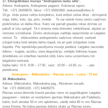
17. Etnogrāfiskais muzejs “Andrupenes lauku sēta”.
Adrese: Andrupene, Andrupenes pagasts, Krāslavas rajons.
Tālr.: +371 26458876, fakss: +371 65681860, laukuseta@inbox.lv
19.gs. otrās puses celtņu komplekss, kurā ietilpst sešas ēkas - dzīvojamā
māja, klēts, kūts, rija, pirts, smēde. Te var redzēt mūsu senču sadzīves
priekšmetus un darba rīkus. Katrs var pamalt graudus rokas dzirnās un
pakult ar īstu spriguli. Tā ir skaista vieta dvēseles veldzēšanai, atpūtai un
vēstures izzināšanai. Zinošs ekskursijas vadītājs iepazīstinās ar Latgales
vēsturi. Te ielūkosieties andrupeniešu sadzīves vēsturē, varēsiet
izšūpot koka līstē iekārto bērnu šūpuli, kā arī paši izšūpoties īstās
šūpolēs. Pēc iepriekšēja pasūtījuma muzejs piedāvā: Latgales nacionālo
ēdienu – kuģeļa, asušku, siera degustāciju; vietējās folkloras kopas
dziedāšanu un izdarības tautiskā stilā; kāzu viesu uzņemšanu īsti
latgaliskā noskaņā.
Darba laiks: IV-X: 8:00 – 17:00 , sest.: 10:00 – 14:00, sv.: – pēc
pieteikuma.
Andrupene – Mākoņkalns – Rāznas ezers – Ludza - 75 km
18. Mākoņkalns.
Adrese: Mākoņkalns, Mākoņkalna pag., Rēzeknes novads.
Tālr. +371 65681420, +371 64605075.
Rāznas ezera dienvidu krastā paceļas viens no augstākajiem Latgales
pauguriem – teikām un nostāstiem apvītais Mākoņkalns jeb Padebešu
kalns, kurš atrodas 50 m virs apkārtnes, vairāk nekā 80 m virs Rāznas
ezera līmeņa. No kalna paveras lielisks skats uz Rāznas ezeru.