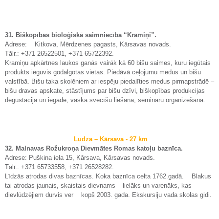
31. Biškopības bioloģiskā saimniecība “Kramiņi”.
Adrese: Kitkova, Mērdzenes pagasts, Kārsavas novads.
Tālr.: +371 26522501, +371 65722392.
Kramiņu apkārtnes laukos ganās vairāk kā 60 bišu saimes, kuru iegūtais
produkts ieguvis godalgotas vietas. Piedāvā ceļojumu medus un bišu
valstībā. Bišu taka skolēniem ar iespēju piedalīties medus pirmapstrādē –
bišu dravas apskate, stāstījums par bišu dzīvi, biškopības produkcijas
degustācija un iegāde, vaska svecīšu liešana, semināru organizēšana.
Ludza – Kārsava - 27 km
32. Malnavas Rožukroņa Dievmātes Romas katoļu baznīca.
Adrese: Puškina iela 15, Kārsava, Kārsavas novads.
Tālr.: +371 65733558, +371 26528282.
Līdzās atrodas divas baznīcas. Koka baznīca celta 1762.gadā. Blakus
tai atrodas jaunais, skaistais dievnams – lielāks un varenāks, kas
dievlūdzējiem durvis ver kopš 2003. gada. Ekskursiju vada skolas gidi.