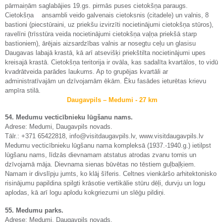
pārmaiņām saglabājies 19.gs. pirmās puses cietokšņa paraugs.
Cietokšņa ansambli veido galvenais cietoksnis (citadele) un valnis, 8
bastioni (piecstūraini, uz priekšu izvirzīti nocietinājumi cietokšņa stūros),
ravelīni (trīsstūra veida nocietinājumi cietokšņa vaļņa priekšā starp
bastioniem), ārējais aizsardzības valnis ar nosegtu ceļu un glasisu
Daugavas labajā krastā, kā arī atsevišķi priekštilta nocietinājumi upes
kreisajā krastā. Cietokšņa teritorija ir ovāla, kas sadalīta kvartālos, to vidū
kvadrātveida parādes laukums. Ap to grupējas kvartāli ar
administratīvajām un dzīvojamām ēkām. Ēku fasādes ieturētas krievu
ampīra stilā.
Daugavpils – Medumi - 27 km
54. Medumu vecticībnieku lūgšanu nams.
Adrese: Medumi, Daugavpils novads.
Tālr.: +371 65422818, info@visitdaugavpils.lv, www.visitdaugavpils.lv
Medumu vecticībnieku lūgšanu nama kompleksā (1937.-1940.g.) ietilpst
lūgšanu nams, līdzās dievnamam atstatus atrodas zvanu tornis un
dzīvojamā māja. Dievnama sienas būvētas no tēstiem guļbaļķiem.
Namam ir divslīpju jumts, ko klāj šīferis. Celtnes vienkāršo arhitektonisko
risinājumu papildina spilgti krāsotie vertikālie stūru dēļi, durvju un logu
aplodas, kā arī logu aplodu kokgriezumi un slēģu pildiņi.
55. Medumu parks.
Adrese; Medumi, Daugavpils novads.