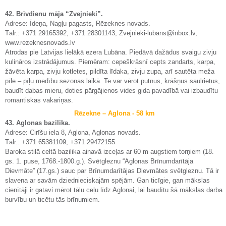
42. Brīvdienu māja “Zvejnieki”.
Adrese: Īdeņa, Nagļu pagasts, Rēzeknes novads.
Tālr.: +371 29165392, +371 28301143, Zvejnieki-lubans@inbox.lv,
www.rezeknesnovads.lv
Atrodas pie Latvijas lielākā ezera Lubāna. Piedāvā dažādus svaigu zivju
kulināros izstrādājumus. Piemēram: cepeškrāsnī cepts zandarts, karpa,
žāvēta karpa, zivju kotletes, pildīta līdaka, zivju zupa, arī sautēta meža
pīle – pīļu medību sezonas laikā. Te var vērot putnus, krāšņus saulrietus,
baudīt dabas mieru, doties pārgājienos vides gida pavadībā vai izbaudītu
romantiskas vakariņas.
Rēzekne – Aglona - 58 km
43. Aglonas bazilika.
Adrese: Cirīšu iela 8, Aglona, Aglonas novads.
Tālr.: +371 65381109, +371 29472155.
Baroka stilā celtā bazilika ainavā izceļas ar 60 m augstiem torņiem (18.
gs. 1. puse, 1768.-1800.g.). Svētgleznu “Aglonas Brīnumdarītāja
Dievmāte” (17.gs.) sauc par Brīnumdarītājas Dievmātes svētgleznu. Tā ir
slavena ar savām dziednieciskajām spējām. Gan ticīgie, gan mākslas
cienītāji ir gatavi mērot tālu ceļu līdz Aglonai, lai baudītu šā mākslas darba
burvību un ticētu tās brīnumiem.