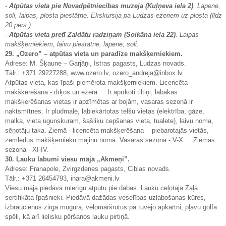
-
Atpūtas vieta pie Novadpētniecības muzeja (Kuļņeva iela 2)
. Lapene,
soli, laipas, plosta piestātne. Ekskursija pa Ludzas ezeriem uz plosta (līdz
20 pers.).
-
Atpūtas vieta pretī Zaldātu radziņam (Soikāna iela 22)
. Laipas
makšķerniekiem, laivu piestātne, lapene, soli.
29. „Ozero” – atpūtas vieta un paradīze makšķerniekiem.
Adrese: M. Šķaune – Garjāņi, Istras pagasts, Ludzas novads.
Tālr.: +371 29227288, www.ozero.lv, ozero_andreja@inbox.lv
Atpūtas vieta, kas īpaši piemērota makšķerniekiem. Licencēta
makšķerēšana - dīķos un ezerā. Ir aprīkoti tiltiņi, labākas
makšķerēšanas vietas ir apzīmētas ar bojām, vasaras sezonā ir
naktsmītnes. Ir pludmale, labiekārtotas telšu vietas (elektrība, gāze,
malka, vieta ugunskuram, šašliku cepšanas vieta, tualete), laivu noma,
sēņotāju taka. Ziemā - licencēta makšķerēšana piebarotajās vietās,
zemledus makšķernieku mājiņu noma. Vasaras sezona - V-X. Ziemas
sezona - XI-IV.
30. Lauku labumi viesu mājā „Akmeņi”.
Adrese: Franapole, Zvirgzdenes pagasts, Ciblas novads.
Tālr.: +371 26454793, inara@akmeni.lv
Viesu māja piedāvā mierīgu atpūtu pie dabas. Lauku ceļotāja Zaļā
sertifikāta īpašnieki. Piedāvā dažādas veselības uzlabošanas kūres,
izbraucienus zirga mugurā, velomaršrutus pa tuvējo apkārtni, pļavu golfa
spēli, kā arī lielisku pēršanos lauku pirtiņā.