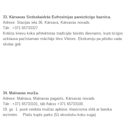
33. Kārsavas Sirdsskaidrās Eufrosīnijas pareizticīgo baznīca.
Adrese: Stacijas iela 36, Kārsava, Kārsavas novads.
Tālr.: +371 65733327.
Krāšņs krievu koka arhitektūras tradīcijās būvēts dievnams, kurā ticīgos
uzklausa pazīstamais mācītājs tēvs Viktors. Ekskursiju pa pilsētu vada
skolas gidi.
34. Malnavas muiža.
Adrese: Malnava, Malnavas pagasts, Kārsavas novads.
Tālr.: +371 65733101, tālr./fakss +371 65733100.
19. gs. 1. pusē veidota muižas apbūve, klasicisma stilā ar baroka
iezīmēm. Plašs kopts parks (51 eksotisku koku suga).