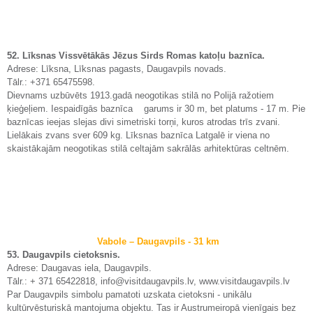
52. Līksnas Vissvētākās Jēzus Sirds Romas katoļu baznīca.
Adrese: Līksna, Līksnas pagasts, Daugavpils novads.
Tālr.: +371 65475598.
Dievnams uzbūvēts 1913.gadā neogotikas stilā no Polijā ražotiem
ķieģeļiem. Iespaidīgās baznīca garums ir 30 m, bet platums - 17 m. Pie
baznīcas ieejas slejas divi simetriski torņi, kuros atrodas trīs zvani.
Lielākais zvans sver 609 kg. Līksnas baznīca Latgalē ir viena no
skaistākajām neogotikas stilā celtajām sakrālās arhitektūras celtnēm.
Vabole – Daugavpils - 31 km
53. Daugavpils cietoksnis.
Adrese: Daugavas iela, Daugavpils.
Tālr.: + 371 65422818, info@visitdaugavpils.lv, www.visitdaugavpils.lv
Par Daugavpils simbolu pamatoti uzskata cietoksni - unikālu
kultūrvēsturiskā mantojuma objektu. Tas ir Austrumeiropā vienīgais bez