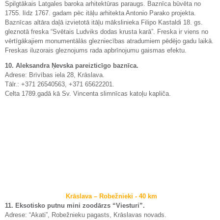
Spilgtākais Latgales baroka arhitektūras paraugs. Baznīca būvēta no
1755. līdz 1767. gadam pēc itāļu arhitekta Antonio Parako projekta.
Baznīcas altāra daļā izvietotā itāļu mākslinieka Filipo Kastaldi 18. gs.
gleznotā freska “Svētais Ludviks dodas krusta karā”. Freska ir viens no
vērtīgākajiem monumentālās glezniecības atradumiem pēdējo gadu laikā.
Freskas iluzorais gleznojums rada apbrīnojumu gaismas efektu.
10. Aleksandra Ņevska pareizticīgo baznīca.
Adrese: Brīvības iela 28, Krāslava.
Tālr.: +371 26540563, +371 65622201.
Celta 1789.gadā kā Sv. Vincenta slimnīcas katoļu kapliča.
Krāslava – Robežnieki - 40 km
11. Eksotisko putnu mini zoodārzs “Viesturi”.
Adrese: “Akati”, Robežnieku pagasts, Krāslavas novads.