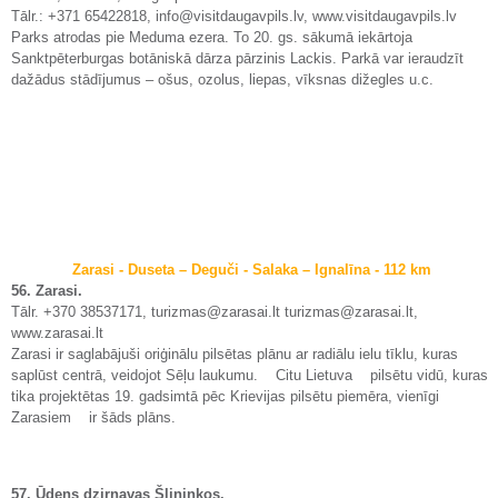
Tālr.: +371 65422818, info@visitdaugavpils.lv, www.visitdaugavpils.lv
Parks atrodas pie Meduma ezera. To 20. gs. sākumā iekārtoja
Sanktpēterburgas botāniskā dārza pārzinis Lackis. Parkā var ieraudzīt
dažādus stādījumus – ošus, ozolus, liepas, vīksnas dižegles u.c.
Zarasi - Duseta – Deguči - Salaka – Ignalīna - 112 km
56. Zarasi.
Tālr. +370 38537171, turizmas@zarasai.lt turizmas@zarasai.lt,
www.zarasai.lt
Zarasi ir saglabājuši oriģinālu pilsētas plānu ar radiālu ielu tīklu, kuras
saplūst centrā, veidojot Sēļu laukumu. Citu Lietuva pilsētu vidū, kuras
tika projektētas 19. gadsimtā pēc Krievijas pilsētu piemēra, vienīgi
Zarasiem ir šāds plāns.
57. Ūdens dzirnavas Šlininkos.