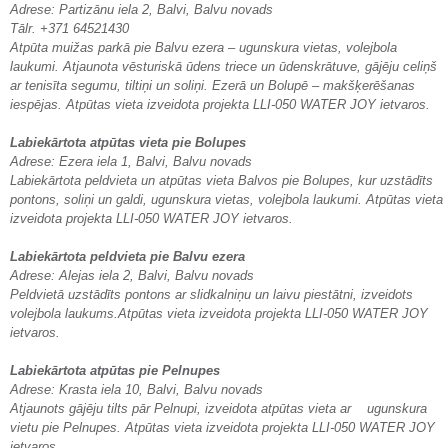
Adrese: Partizānu iela 2, Balvi, Balvu novads
Tālr. +371 64521430
Atpūta muižas parkā pie Balvu ezera – ugunskura vietas, volejbola
laukumi. Atjaunota vēsturiskā ūdens triece un ūdenskrātuve, gājēju celiņš
ar tenisīta segumu, tiltiņi un soliņi. Ezerā un Bolupē – makšķerēšanas
iespējas. Atpūtas vieta izveidota projekta LLI-050 WATER JOY ietvaros.
Labiekārtota atpūtas vieta pie Bolupes
Adrese: Ezera iela 1, Balvi, Balvu novads
Labiekārtota peldvieta un atpūtas vieta Balvos pie Bolupes, kur uzstādīts
pontons, soliņi un galdi, ugunskura vietas, volejbola laukumi. Atpūtas vieta
izveidota projekta LLI-050 WATER JOY ietvaros.
Labiekārtota peldvieta pie Balvu ezera
Adrese: Alejas iela 2, Balvi, Balvu novads
Peldvietā uzstādīts pontons ar slidkalniņu un laivu piestātni, izveidots
volejbola laukums.Atpūtas vieta izveidota projekta LLI-050 WATER JOY
ietvaros.
Labiekārtota atpūtas pie Pelnupes
Adrese: Krasta iela 10, Balvi, Balvu novads
Atjaunots gājēju tilts pār Pelnupi, izveidota atpūtas vieta ar ugunskura
vietu pie Pelnupes. Atpūtas vieta izveidota projekta LLI-050 WATER JOY
ietvaros.