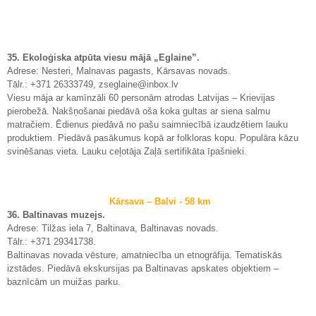
35. Ekoloģiska atpūta viesu mājā „Eglaine”.
Adrese: Nesteri, Malnavas pagasts, Kārsavas novads.
Tālr.: +371 26333749, zseglaine@inbox.lv
Viesu māja ar kamīnzāli 60 personām atrodas Latvijas – Krievijas
pierobežā. Nakšņošanai piedāvā oša koka gultas ar siena salmu
matračiem. Ēdienus piedāvā no pašu saimniecībā izaudzētiem lauku
produktiem. Piedāvā pasākumus kopā ar folkloras kopu. Populāra kāzu
svinēšanas vieta. Lauku ceļotāja Zaļā sertifikāta īpašnieki.
Kārsava – Balvi - 58 km
36. Baltinavas muzejs.
Adrese: Tilžas iela 7, Baltinava, Baltinavas novads.
Tālr.: +371 29341738.
Baltinavas novada vēsture, amatniecība un etnogrāfija. Tematiskās
izstādes. Piedāvā ekskursijas pa Baltinavas apskates objektiem –
baznīcām un muižas parku.