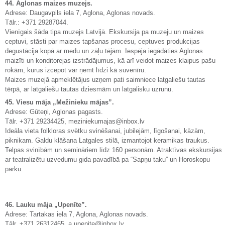
44. Aglonas maizes muzejs.
Adrese: Daugavpils iela 7, Aglona, Aglonas novads.
Tālr.: +371 29287044.
Vienīgais šāda tipa muzejs Latvijā. Ekskursija pa muzeju un maizes
ceptuvi, stāsti par maizes tapšanas procesu, ceptuves produkcijas
degustācija kopā ar medu un zāļu tējām. Iespēja iegādāties Aglonas
maizīti un konditorejas izstrādājumus, kā arī veidot maizes klaipus pašu
rokām, kurus izcepot var ņemt līdzi kā suvenīru.
Maizes muzejā apmeklētājus uzņem pati saimniece latgaliešu tautas
tērpā, ar latgaliešu tautas dziesmām un latgalisku uzrunu.
45. Viesu māja „Mežinieku mājas”.
Adrese: Gūteņi, Aglonas pagasts.
Tālr. +371 29234425, meziniekumajas@inbox.lv
Ideāla vieta folkloras svētku svinēšanai, jubilejām, līgošanai, kāzām,
piknikam. Galdu klāšana Latgales stilā, izmantojot keramikas traukus.
Telpas svinībām un semināriem līdz 160 personām. Atraktīvas ekskursijas
ar teatralizētu uzvedumu gida pavadībā pa “Sapņu taku” un Horoskopu
parku.
46. Lauku māja „Upenīte”.
Adrese: Tartakas iela 7, Aglona, Aglonas novads.
Tālr. +371 26312465, a.upenite@inbox.lv