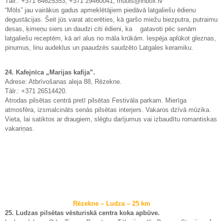
Tālr.: +371 64625353, +371 29460041, muols@inbox.lv
“Mōls” jau vairākus gadus apmeklētājiem piedāvā latgaliešu ēdienu
degustācijas. Šeit jūs varat atcerēties, kā garšo miežu biezputra, putraimu
desas, ķimeņu siers un daudzi citi ēdieni, ka gatavoti pēc senām
latgaliešu receptēm, kā arī alus no māla krūkām. Iespēja aplūkot gleznas,
pinumus, linu audeklus un paaudzēs saudzēto Latgales keramiku.
24. Kafejnīca „Marijas kafija”.
Adrese: Atbrīvošanas aleja 88, Rēzekne.
Tālr.: +371 26514420.
Atrodas pilsētas centrā pretī pilsētas Festivāla parkam. Mierīga
atmosfēra, izsmalcināts senās pilsētas interjers. Vakaros dzīvā mūzika.
Vieta, lai satiktos ar draugiem, slēgtu darījumus vai izbaudītu romantiskas
vakariņas.
Rēzekne – Ludza – 25 km
25. Ludzas pilsētas vēsturiskā centra koka apbūve.