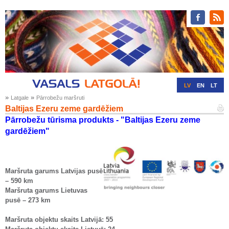
LV
EN
LT
»
»
Latgale
Pārrobežu maršruti
RU
DE
Baltijas Ezeru zeme gardēžiem
Pārrobežu tūrisma produkts - "Baltijas Ezeru zeme
gardēžiem"
Maršruta garums Latvijas pusē
– 590 km
Maršruta garums Lietuvas
pusē – 273 km
Maršruta objektu skaits Latvijā: 55