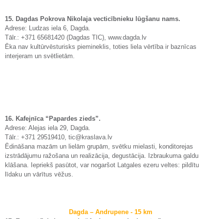
15. Dagdas Pokrova Nikolaja vecticībnieku lūgšanu nams.
Adrese: Ludzas iela 6, Dagda.
Tālr.: +371 65681420 (Dagdas TIC), www.dagda.lv
Ēka nav kultūrvēsturisks piemineklis, toties liela vērtība ir baznīcas
interjeram un svētlietām.
16. Kafejnīca “Papardes zieds”.
Adrese: Alejas iela 29, Dagda.
Tālr.: +371 29519410, tic@kraslava.lv
Ēdināšana mazām un lielām grupām, svētku mielasti, konditorejas
izstrādājumu ražošana un realizācija, degustācija. Izbraukuma galdu
klāšana. Iepriekš pasūtot, var nogaršot Latgales ezeru veltes: pildītu
līdaku un vārītus vēžus.
Dagda – Andrupene - 15 km