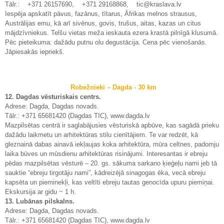
Tālr.: +371 26157690, +371 29168868, tic@kraslava.lv
Iespēja apskatīt pāvus, fazānus, tītarus, Āfrikas melnos strausus,
Austrālijas emu, kā arī sivēnus, govis, trušus, aitas, kazas un citus
mājdzīvniekus. Telšu vietas meža ieskauta ezera krastā pilnīgā klusumā.
Pēc pieteikuma: dažādu putnu olu degustācija. Cena pēc vienošanās.
Jāpiesakās iepriekš.
Robežnieki – Dagda - 30 km
12. Dagdas vēsturiskais centrs.
Adrese: Dagda, Dagdas novads.
Tālr.: +371 65681420 (Dagdas TIC), www.dagda.lv
Mazpilsētas centrā ir saglabājusies vēsturiskā apbūve, kas sagādā prieku
dažādu laikmetu un arhitektūras stilu cienītājiem. Te var redzēt, kā
gleznainā dabas ainavā iekļaujas koka arhitektūra, mūra celtnes, padomju
laika būves un mūsdienu arhitektūras risinājumi. Interesantas ir ebreju
pēdas mazpilsētas vēsturē – 20. gs. sākuma sarkano ķieģeļu nami jeb tā
sauktie “ebreju tirgotāju nami”, kādreizējā sinagogas ēka, vecā ebreju
kapsēta un pieminekļi, kas veltīti ebreju tautas genocīda upuru piemiņai.
Ekskursija ar gidu ~ 1 h.
13. Lubānas pilskalns.
Adrese: Dagda, Dagdas novads.
Tālr.: +371 65681420 (Dagdas TIC), www.dagda.lv