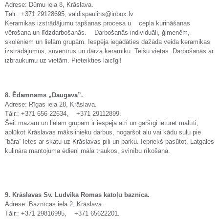
Adrese: Dūmu iela 8, Krāslava.
Tālr.: +371 29128695, valdispaulins@inbox.lv
Keramikas izstrādājumu tapšanas procesa u cepļa kurināšanas
vērošana un līdzdarbošanās. Darbošanās individuāli, ģimenēm,
skolēniem un lielām grupām. Iespēja iegādāties dažāda veida keramikas
izstrādājumus, suvenīrus un dārza keramiku. Telšu vietas. Darbošanās ar
izbraukumu uz vietām. Pieteikties laicīgi!
8. Ēdamnams „Daugava”.
Adrese: Rīgas iela 28, Krāslava.
Tālr.: +371 656 22634, +371 29112899.
Šeit mazām un lielām grupām ir iespēja ātri un garšīgi ieturēt maltīti,
aplūkot Krāslavas mākslinieku darbus, nogaršot alu vai kādu sulu pie
“bāra” letes ar skatu uz Krāslavas pili un parku. Iepriekš pasūtot, Latgales
kulināra mantojuma ēdieni māla traukos, svinību rīkošana.
9. Krāslavas Sv. Ludvika Romas katoļu baznīca.
Adrese: Baznīcas iela 2, Krāslava.
Tālr.: +371 29816995, +371 65622201.