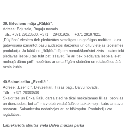
39. Brīvdienu māja „Rūķīši”.
Adrese: Egļusala, Rugāju novads.
Tālr.: +371 29123530, +371 29431926, +371 29197821.
„Rūķīšos” viesiem tiek piedāvātas veselīgas un garšīgas maltītes, kuru
gatavošanā izmantot pašu audzētos dārzeņus un citu vietējas izcelsmes
produkciju. Ja kādā no „Rūķīšu” dīķiem nomakšķerēsiet zivis – saimnieki
piedāvās iespēju tās tūlīt pat izžāvēt. Te arī tiek piedāvāta iespēja ieiet
melnajā dūmu pirtī, nopērties ar smaržīgām slotiņām un relaksēties ārā
ozola kublā.
40.Saimniecība „Ezerlīči”.
Adrese: „Ezerlīči”, Dievžeikari, Tilžas pag., Balvu novads.
Tālr..: +371 26363508.
Skaidrītes un Ērika Kašu dārzā zied ne tikai neskaitāmas lilijas, peonijas
un dienziedes, bet arī ir izvietoti visdažādākie laukakmeņi, katrs ar savu
nostāstu. Saimniecībā nodarbojas arī ar biškopību. Produkciju var
iegādāties.
Labiekārtota atpūtas vieta Balvu muižas parkā