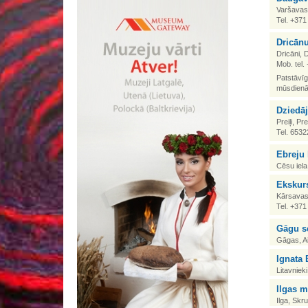
Varšavas 
Tel. +37
Dricān
Dricāni, 
Mob. tel
Patstāvīg
mūsdien
Dziedā
Preiļi, Pr
Tel. 6532
Ebreju
Cēsu iela,
Ekskurs
Kārsavas i
Tel. +37
Gāgu s
Gāgas, Ai
Ignata
Litavnieki
Ilgas m
Ilga, Skr