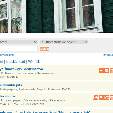
novērtējuma
Izvērst
rtē
|
Izdrukāt karti
|
POI fails
lys šmakovkys" dedzinātava
a 11, Malnava, Ludzas novads, Kārsavas nov.
. +37128321856
u medību pils
Preiļu pagasts, Preiļu novads, Anspoki, Preiļu nov., LV-5301
les muiža
, Rožkalnu pagasts, Vārkavas novads, Vārkavas nov.
1 29421413. Mob. tel. +371 29229713
ils medicīnas koledžas ekspozīcija "Mani Latvijas stāsti"