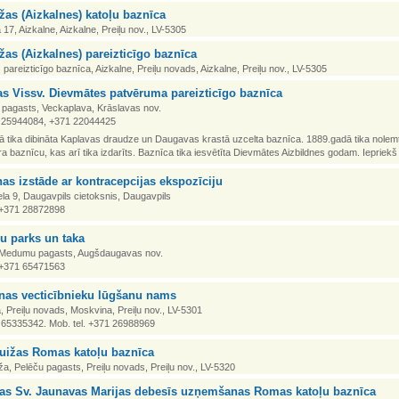
as (Aizkalnes) katoļu baznīca
a 17, Aizkalne, Aizkalne, Preiļu nov., LV-5305
as (Aizkalnes) pareizticīgo baznīca
 pareizticīgo baznīca, Aizkalne, Preiļu novads, Aizkalne, Preiļu nov., LV-5305
s Vissv. Dievmātes patvēruma pareizticīgo baznīca
 pagasts, Veckaplava, Krāslavas nov.
1 25944084, +371 22044425
 tika dibināta Kaplavas draudze un Daugavas krastā uzcelta baznīca. 1889.gadā tika nolemt
a baznīcu, kas arī tika izdarīts. Baznīca tika iesvētīta Dievmātes Aizbildnes godam. Iepriekš p
as izstāde ar kontracepcijas ekspozīciju
iela 9, Daugavpils cietoksnis, Daugavpils
. +371 28872898
 parks un taka
Medumu pagasts, Augšdaugavas nov.
. +371 65471563
nas vecticībnieku lūgšanu nams
 Preiļu novads, Moskvina, Preiļu nov., LV-5301
1 65335342. Mob. tel. +371 26988969
uižas Romas katoļu baznīca
a, Pelēču pagasts, Preiļu novads, Preiļu nov., LV-5320
jas Sv. Jaunavas Marijas debesīs uzņemšanas Romas katoļu baznīca