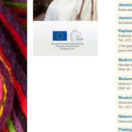
Jasmuiž
Raiņa iel
Jasmuiž
Aizkalnes
Kaplava
Kaplavas
Tel. +37
1794.gadā
jaunu mūr
Medicīn
Nikolaja 
Mob. tel
Medumu
Medumi, 
Mob. tel
Moskvi
Moskvina,
Tel. +37
Nīderm
Nīdermuiž
Piedru