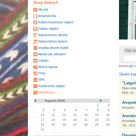
Kurp doties?
Muzeji
Amatniecība
Kultūrvēsturiskie objekti
Dabas objekti
Naktsmītnes pilsētā
•
Naktsmītnes laukos
Iespēja ieturēt maltīti
Atpūta pie ūdeņiem
Izjādes
Kārtot
pēc 
Aktīvā atpūta
Pirtis
Skatīt ka
SPA
"Latgo
Konferenču telpas
Kļavu iel
Meklēšana
Mob. tel
Augusts 2026
Anspok
1
2
Anspoki, 
3
4
5
6
7
8
9
10
11
12
13
14
15
16
Arendo
17
18
19
20
21
22
23
Arendole
24
25
26
27
28
29
30
Tel. +37
31
Daugavp