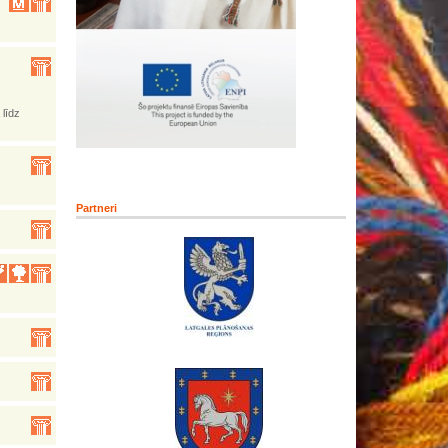
 līdz
Partneri