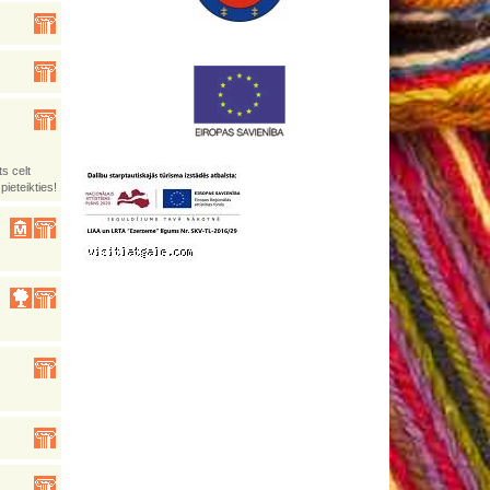
s celt
ieteikties!