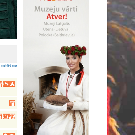
•
a meklēšana