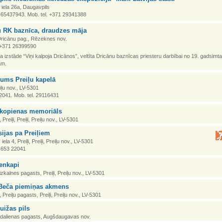
iela 26a, Daugavpils
1 65437943. Mob. tel. +371 29341388
u RK baznīca, draudzes māja
Dricānu pag., Rēzeknes nov.
. +371 26399590
a izstāde “Viņi kalpoja Dricānos”, veltīta Dricānu baznīcas priesteru darbībai no 19. gadsimta
ām.
jums Preiļu kapelā
eiļu nov., LV-5301
2041. Mob. tel. 29116431
 kopienas memoriāls
 Preiļi, Preiļi, Preiļu nov., LV-5301
ijas pa Preiļiem
ela 4, Preiļi, Preiļi, Preiļu nov., LV-5301
1 653 22041
enkapi
zkalnes pagasts, Preiļi, Preiļu nov., LV-5301
 Beča piemiņas akmens
, Preiļu pagasts, Preiļi, Preiļu nov., LV-5301
uižas pils
udalienas pagasts, Augšdaugavas nov.