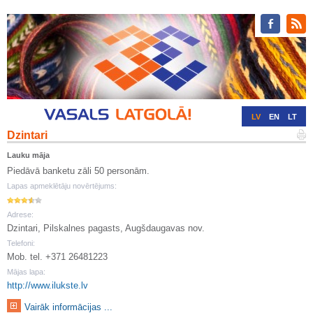
LV
EN
LT
Dzintari
RU
DE
Lauku māja
Piedāvā banketu zāli 50 personām.
Lapas apmeklētāju novērtējums:
Adrese:
Dzintari, Pilskalnes pagasts, Augšdaugavas nov.
Telefoni:
Mob. tel. +371 26481223
Mājas lapa:
http://www.ilukste.lv
Vairāk informācijas ...