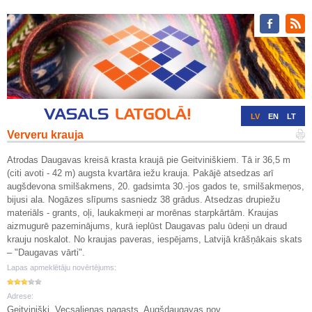
LV
EN
LT
Ververu krauja
RU
DE
Atrodas Daugavas kreisā krasta kraujā pie Geitviniškiem. Tā ir 36,5 m
(citi avoti - 42 m) augsta kvartāra iežu krauja. Pakājē atsedzas arī
augšdevona smilšakmens, 20. gadsimta 30.-jos gados te, smilšakmeņos,
bijusi ala. Nogāzes slīpums sasniedz 38 grādus. Atsedzas drupiežu
materiāls - grants, oļi, laukakmeņi ar morēnas starpkārtām. Kraujas
aizmugurē pazeminājums, kurā ieplūst Daugavas palu ūdeņi un draud
krauju noskalot. No kraujas paveras, iespējams, Latvijā krāšņākais skats
– "Daugavas vārti".
Lapas apmeklētāju novērtējums:
Adrese:
Geitviniški, Vecsalienas pagasts, Augšdaugavas nov.