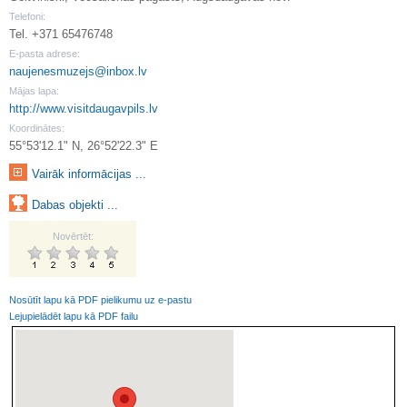
Telefoni:
Tel. +371 65476748
E-pasta adrese:
naujenesmuzejs@inbox.lv
Mājas lapa:
http://www.visitdaugavpils.lv
Koordinātes:
55°53'12.1" N, 26°52'22.3" E
Vairāk informācijas ...
Dabas objekti ...
Novērtēt:
Nosūtīt lapu kā PDF pielikumu uz e-pastu
Lejupielādēt lapu kā PDF failu