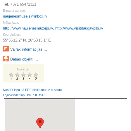
Tel. +371 65471321
E-pasta adrese:
naujenesmuzejs@inbox.lv
Mājas lapa:
http://www.naujenesmuzejs.lv
,
http://www.visitdaugavpils.lv
Koordinātes:
55°55'12.2" N, 26°53'15.1" E
Vairāk informācijas ...
Dabas objekti ...
Novērtēt:
Nosūtīt lapu kā PDF pielikumu uz e-pastu
Lejupielādēt lapu kā PDF failu