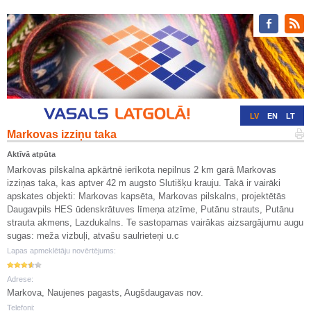
LV
EN
LT
Markovas izziņu taka
RU
DE
Aktīvā atpūta
Markovas pilskalna apkārtnē ierīkota nepilnus 2 km garā Markovas
izziņas taka, kas aptver 42 m augsto Slutišķu krauju. Takā ir vairāki
apskates objekti: Markovas kapsēta, Markovas pilskalns, projektētās
Daugavpils HES ūdenskrātuves līmeņa atzīme, Putānu strauts, Putānu
strauta akmens, Lazdukalns. Te sastopamas vairākas aizsargājumu augu
sugas: meža vizbuļi, atvašu saulrieteņi u.c
Lapas apmeklētāju novērtējums:
Adrese:
Markova, Naujenes pagasts, Augšdaugavas nov.
Telefoni: