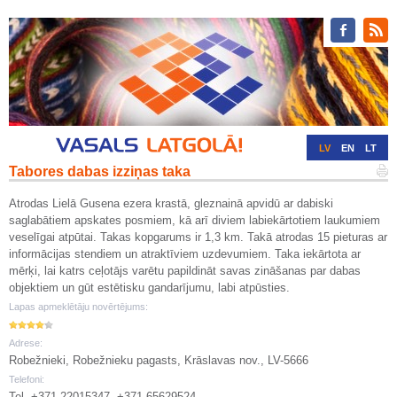
LV
EN
LT
Tabores dabas izziņas taka
RU
DE
Atrodas Lielā Gusena ezera krastā, gleznainā apvidū ar dabiski
saglabātiem apskates posmiem, kā arī diviem labiekārtotiem laukumiem
veselīgai atpūtai. Takas kopgarums ir 1,3 km. Takā atrodas 15 pieturas ar
informācijas stendiem un atraktīviem uzdevumiem. Taka iekārtota ar
mērķi, lai katrs ceļotājs varētu papildināt savas zināšanas par dabas
objektiem un gūt estētisku gandarījumu, labi atpūsties.
Lapas apmeklētāju novērtējums:
Adrese:
Robežnieki, Robežnieku pagasts, Krāslavas nov., LV-5666
Telefoni:
Tel. +371 22015347, +371 65629524