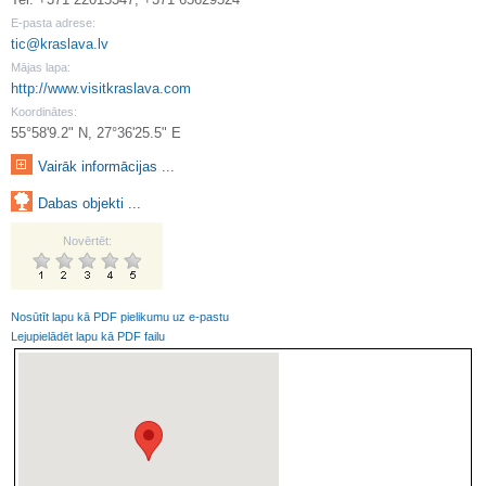
E-pasta adrese:
tic@kraslava.lv
Mājas lapa:
http://www.visitkraslava.com
Koordinātes:
55°58'9.2" N, 27°36'25.5" E
Vairāk informācijas ...
Dabas objekti ...
Novērtēt:
Nosūtīt lapu kā PDF pielikumu uz e-pastu
Lejupielādēt lapu kā PDF failu