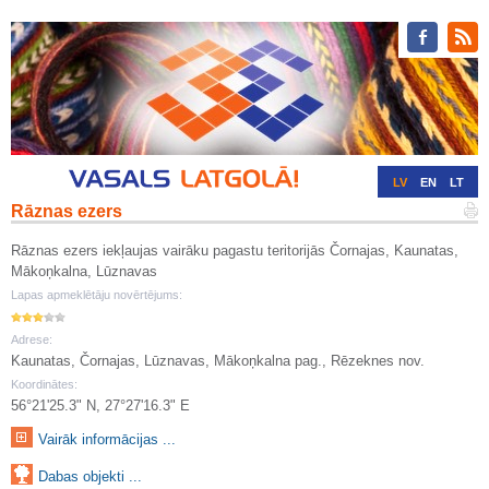
LV
EN
LT
Rāznas ezers
RU
DE
Rāznas ezers iekļaujas vairāku pagastu teritorijās Čornajas, Kaunatas,
Mākoņkalna, Lūznavas
Lapas apmeklētāju novērtējums:
Adrese:
Kaunatas, Čornajas, Lūznavas, Mākoņkalna pag., Rēzeknes nov.
Koordinātes:
56°21'25.3" N, 27°27'16.3" E
Vairāk informācijas ...
Dabas objekti ...