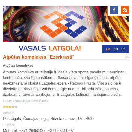
LV
EN
LT
Atpūtas komplekss "Ezerkrasti"
RU
DE
Atpūtas komplekss
Atpūtas kompleks ar teritoriju ir ideāla vieta sporta pasākumu, semināru,
konferenču, svinīgo pasākumu rīkošanai vai mierīgai ģimenes atpūtai
neaizmirstami skaista Latgales ezera - Rāznas krastā. Viesu rīcībā ir
divvietīgie, trīsvietīgie vai četrvietīgie numuri, biljarda zāle, baseins,
džakuzi, virtuve ar aprīkojumu. Ir Latgales kulinārā mantojuma biedrs.
Lapas apmeklētāju novērtējums:
Adrese:
Dukstigals, Čornajas pag.,, Rēzeknes nov., LV - 4617
Telefoni:
Mob. tel. +371 26450437; +371 26411207