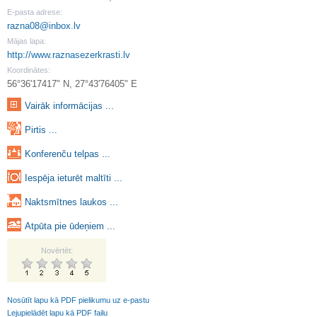
E-pasta adrese:
razna08@inbox.lv
Mājas lapa:
http://www.raznasezerkrasti.lv
Koordinātes:
56°36'17417" N, 27°43'76405" E
Vairāk informācijas ...
Pirtis ...
Konferenču telpas ...
Iespēja ieturēt maltīti ...
Naktsmītnes laukos ...
Atpūta pie ūdeņiem ...
Novērtēt:
Nosūtīt lapu kā PDF pielikumu uz e-pastu
Lejupielādēt lapu kā PDF failu