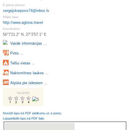
E-pasta adrese:
sergejskarpovs74@inbox.lv
Mājas lapa:
http://www.aglona.travel
Koordinātes:
56°7'21.2" N, 27°2'57.1" E
Vairāk informācijas ...
Pirtis ...
Telšu vietas ...
Naktsmītnes laukos ...
Atpūta pie ūdeņiem ...
Novērtēt:
Nosūtīt lapu kā PDF pielikumu uz e-pastu
Lejupielādēt lapu kā PDF failu