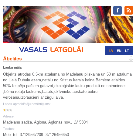
LV
EN
LT
Ābelītes
RU
DE
Lauku māja
Objekts atrodas 0,5km attālumā no Madelānu pilskalna un 50 m attālumā
no Lielā Dubuļu ezera,netālu no Kristus karala kalna.Bērniem atlaides
50%.Iespēja pašiem gatavot,ekoloģiskie lauku produkti no saimnieces
,bērnu rotaļu laukums,batuts,dzīvnieku apskate,bebru
vērošana,izbraucieni ar zirgu,laiva.
Lapas apmeklētāju novērtējums:
Adrese:
Madelānu sādža, Aglona, Aglonas nov., LV 5304
Telefoni:
Mob. tel. 37129567209; 37126456650