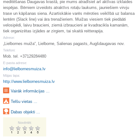
meditēšanas Daugavas krastā, pie mums atradīsiet arī aktīvas izklaides
iespējas. Bērniem izveidots atraktīvs rotaļu laukums, jauniešiem virvju
trase un kāpšanas siena. Azartiskākie varēs mēroties veiklībā uz balansa
lentēm (Slack line) vai āra trenažieriem. Muižas viesiem tiek piedāāti
velosipēdi, laivu braucieni, ziemā izbraucieni ar kvadracikla kamanām,
tiek organizētas izjādes ar zirgiem, tai skaitā reitterapija.
Adrese:
„Lielbornes muiža“, Lielborne, Salienas pagasts, Augšdaugavas nov.
Telefoni:
Mob. tel. +37129284480
E-pasta adrese:
info@lielbornesmuiza.lv
Mājas lapa:
http://www.lielbornesmuiza.lv
Vairāk informācijas ...
Telšu vietas ...
Dabas objekti ...
Novērtēt: