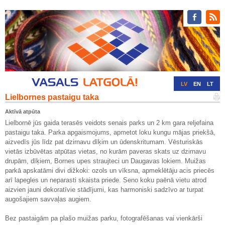
LV
EN
LT
Lielbornes pastaigu taka
RU
DE
Aktīvā atpūta
Lielbornē jūs gaida terasēs veidots senais parks un 2 km gara reljefaina
pastaigu taka. Parka apgaismojums, apmetot loku kungu mājas priekšā,
aizvedīs jūs līdz pat dzirnavu dīķim un ūdenskritumam. Vēsturiskās
vietās izbūvētas atpūtas vietas, no kurām paveras skats uz dzirnavu
drupām, dīķiem, Bornes upes straujteci un Daugavas lokiem. Muižas
parkā apskatāmi divi dižkoki: ozols un vīksna, apmeklētāju acis priecēs
arī lapegles un neparasti skaista priede. Seno koku paēnā vietu atrod
aizvien jauni dekoratīvie stādījumi, kas harmoniski sadzīvo ar turpat
augošajiem savvaļas augiem.
Bez pastaigām pa plašo muižas parku, fotografēšanas vai vienkārši