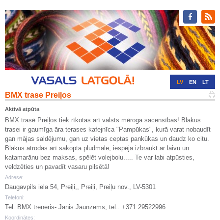
LV
EN
LT
BMX trase Preiļos
RU
DE
Aktīvā atpūta
BMX trasē Preiļos tiek rīkotas arī valsts mēroga sacensības! Blakus
trasei ir gaumīga āra terases kafejnīca "Pampūkas", kurā varat nobaudīt
gan mājas saldējumu, gan uz vietas ceptas pankūkas un daudz ko citu.
Blakus atrodas arī sakopta pludmale, iespēja izbraukt ar laivu un
katamarānu bez maksas, spēlēt volejbolu..... Te var labi atpūsties,
veldzēties un pavadīt vasaru pilsētā!
Adrese:
Daugavpils iela 54, Preiļi,, Preiļi, Preiļu nov., LV-5301
Telefoni:
Tel. BMX treneris- Jānis Jaunzems, tel.: +371 29522996
Koordinātes: