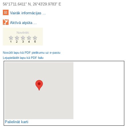
56°17'11.6411" N, 26°43'29.9783" E
Vairāk informācijas ...
Aktīvā atpūta ...
Novērtēt:
Nosūtīt lapu kā PDF pielikumu uz e-pastu
Lejupielādēt lapu kā PDF failu
Palielināt karti