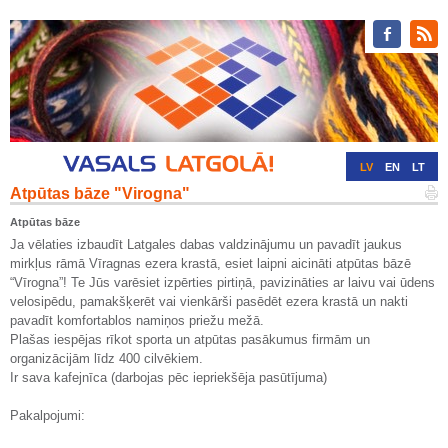
LV
EN
LT
Atpūtas bāze "Virogna"
RU
DE
Atpūtas bāze
Ja vēlaties izbaudīt Latgales dabas valdzinājumu un pavadīt jaukus
mirkļus rāmā Vīragnas ezera krastā, esiet laipni aicināti atpūtas bāzē
“Vīrogna”! Te Jūs varēsiet izpērties pirtiņā, pavizināties ar laivu vai ūdens
velosipēdu, pamakšķerēt vai vienkārši pasēdēt ezera krastā un nakti
pavadīt komfortablos namiņos priežu mežā.
Plašas iespējas rīkot sporta un atpūtas pasākumus firmām un
organizācijām līdz 400 cilvēkiem.
Ir sava kafejnīca (darbojas pēc iepriekšēja pasūtījuma)
Pakalpojumi: