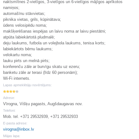
naktsmītnes 2-vietīgos, 3-vietīgos un 6-vietīgos mājīgos aprīkotos
namiņos;
automašīnu stāvvietas;
piknika vietas, grils, kūpinātava;
ūdens velosipēdu noma;
makšķerēšanas iespējas un laivu noma ar laivu piestātni;
atpūta labiekārtotā pludmalē;
deju laukums, futbola un volejbola laukums, tenisa korts;
labiekārtots bērnu laukums;
velokartu noma;
lauku pirts un melnā pirts;
konferenču zāle ar burvīgu skatu uz ezeru;
banketu zāle ar terasi (līdz 60 personām);
Wi-Fi internets.
Lapas apmeklētāju novērtējums:
Adrese:
Vīrogna, Višķu pagasts, Augšdaugavas nov.
Telefoni:
Mob. tel. +371 29532939, +371 29532933
E-pasta adrese:
virogna@inbox.lv
Mājas lapa: