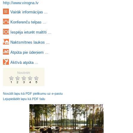
http://www.virogna.lv
Vairāk informācijas ...
Konferenču telpas ...
Iespēja ieturēt maltīti ...
Naktsmītnes laukos ...
Atpūta pie ūdeņiem ...
Aktīvā atpūta ...
Novērtēt:
Nosūtīt lapu kā PDF pielikumu uz e-pastu
Lejupielādēt lapu kā PDF failu