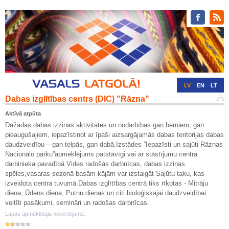
LV
EN
LT
Dabas izglītības centrs (DIC) "Rāzna"
RU
DE
Aktīvā atpūta
Dažādas dabas izziņas aktivitātes un nodarbības gan bērniem, gan
pieaugušajiem, iepazīstinot ar īpaši aizsargājamās dabas teritorijas dabas
daudzveidību – gan telpās, gan dabā.Izstādes ”Iepazīsti un sajūti Rāznas
Nacionālo parku”apmeklējums patstāvīgi vai ar stāstījumu centra
darbinieka pavadībā.Vides radošās darbnīcas, dabas izziņas
spēles,vasaras sezonā basām kājām var izstaigāt Sajūtu taku, kas
izveidota centra tuvumā.Dabas izglītības centrā tiks rīkotas - Mitrāju
diena, Ūdens diena, Putnu dienas un citi bioloģiskajai daudzveidībai
veltīti pasākumi, semināri un radošas darbnīcas.
Lapas apmeklētāju novērtējums: