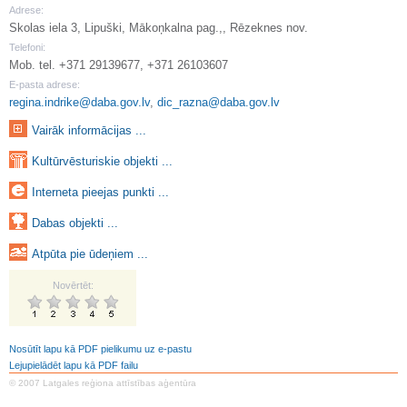
Adrese:
Skolas iela 3, Lipuški, Mākoņkalna pag.,, Rēzeknes nov.
Telefoni:
Mob. tel. +371 29139677, +371 26103607
E-pasta adrese:
regina.indrike@daba.gov.lv
,
dic_razna@daba.gov.lv
Vairāk informācijas ...
Kultūrvēsturiskie objekti ...
Interneta pieejas punkti ...
Dabas objekti ...
Atpūta pie ūdeņiem ...
Novērtēt:
Nosūtīt lapu kā PDF pielikumu uz e-pastu
Lejupielādēt lapu kā PDF failu
© 2007 Latgales reģiona attīstības aģentūra