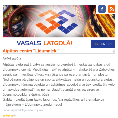
LV
EN
LT
Atpūtas centrs "Līdumnieki"
RU
DE
Aktīvā atpūta
Atpūtas vieta pašā Latvijas austrumu pierobežā, neskartas dabas vidū
Līdumnieku ciemā. Piedāvājam aktīvo atpūtu – makšķerēšana Zabolotjes
ezerā, saimniecības dīķos, vizināšanos pa ezeru ar laivām un plostu.
Nodrošinam pārgājienus un sporta aktivitātes, telšu un ugunskura vietas.
Līdumnieku tūrisma objektu un apkārtnes apceļošanai tiek piedāvāta velo
un apvidus automašīnas noma. Baudīt vizināšanos pa ezeru ar
ūdensmotociklu, slēpēm, pūsli
Galdam piedāvājam lauku labumus. Var iegādāties arī ciemakukuli
mājiniekiem – Līdumnieku ziedu medu!
Lapas apmeklētāju novērtējums: