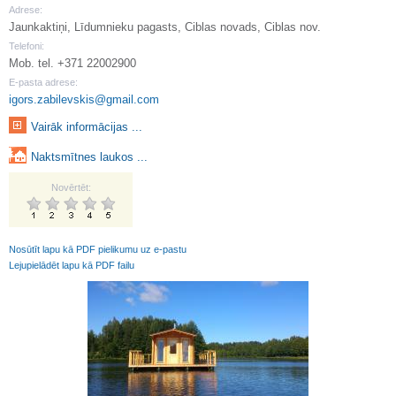
Adrese:
Jaunkaktiņi, Līdumnieku pagasts, Ciblas novads, Ciblas nov.
Telefoni:
Mob. tel. +371 22002900
E-pasta adrese:
igors.zabilevskis@gmail.com
Vairāk informācijas ...
Naktsmītnes laukos ...
Novērtēt:
Nosūtīt lapu kā PDF pielikumu uz e-pastu
Lejupielādēt lapu kā PDF failu